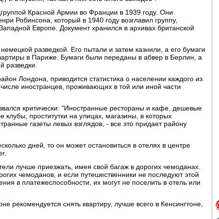
группой Красной Армии во Франции в 1939 году. Они
нри Робинсона, который в 1940 году возглавил группу,
Западной Европе. Документ хранился в архивах британской
немецкой разведкой. Его пытали и затем казнили, а его бумаги
артиры в Париже. Бумаги были переданы в абвер в Берлин, а
й разведки.
айон Лондона, приводится статистика о населении каждого из
 числе иностранцев, проживающих в той или иной части
звался критически: "Иностранные рестораны и кафе, дешевые
е клубы, проститутки на улицах, магазины, в которых
ранные газеты левых взглядов, - все это придает району
колько дней, то он может остановиться в отелях в центре
r.
тели лучше приезжать, имея свой багаж в дорогих чемоданах.
орогих чемоданов, и если путешественники не последуют этой
нения в платежеспособности, их могут не поселить в отель или
не рекомендуется снять квартиру, лучше всего в Кенсингтоне,