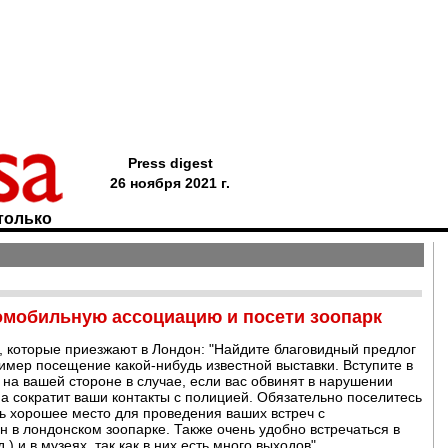
Press digest
26 ноября 2021 г.
только
омобильную ассоциацию и посети зоопарк
, которые приезжают в Лондон: "Найдите благовидный предлог
имер посещение какой-нибудь известной выставки. Вступите в
на вашей стороне в случае, если вас обвинят в нарушении
а сократит ваши контакты с полицией. Обязательно поселитесь
ь хорошее место для проведения ваших встреч с
 в лондонском зоопарке. Также очень удобно встречаться в
) и в музеях, так как в них есть много выходов".