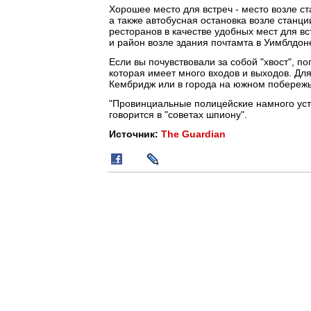
Хорошее место для встреч - место возле с
а также автобусная остановка возле станци
ресторанов в качестве удобных мест для вс
и район возле здания почтамта в Уимблдон
Если вы почувствовали за собой "хвост", по
которая имеет много входов и выходов. Дл
Кембридж или в города на южном побережь
"Провинциальные полицейские намного уст
говорится в "советах шпиону".
Источник:
The Guardian