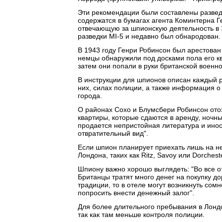
Эти рекомендации были составлены развед
содержатся в бумагах агента Коминтерна Ге
отвечающую за шпионскую деятельность в 
разведки MI-5 и недавно был обнародован.
В 1943 году Генри Робинсон был арестован 
немцы обнаружили под досками пола его кв
затем они попали в руки британской военно
В инструкции для шпионов описан каждый р
них, силах полиции, а также информация о
города.
О районах Сохо и Блумсбери Робинсон ото
квартиры, которые сдаются в аренду, ночны
продается непристойная литература и иност
отвратительный вид".
Если шпион планирует приехать лишь на нес
Лондона, таких как Ritz, Savoy или Dorcheste
Шпиону важно хорошо выглядеть: "Во все о
Британцы тратят много денег на покупку д
традиции, то в отеле могут возникнуть сом
попросить внести денежный залог".
Для более длительного пребывания в Лондо
так как там меньше контроля полиции.