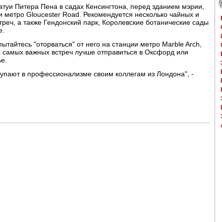
татуи Питера Пена в садах Кенсингтона, перед зданием мэрии,
и метро Gloucester Road. Рекомендуется несколько чайных и
треч, а также Гендонский парк, Королевские ботанические сады
е.
пытайтесь "оторваться" от него на станции метро Marble Arch,
я самых важных встреч лучше отправиться в Оксфорд или
е.
упают в профессионализме своим коллегам из Лондона", -