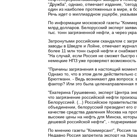
"Дружба", однако, отмечает издание, "сегод
один из наиболее протяженных в мире, в 
Речь идет о миллиардном ущербе, указывае
По информации московской газеты "Коммерс
млрд долларов. Белорусский эксперт заяви
тыс. тонн загрязненной нефти, а через укр
Затронутыми российским скандалом с заг
заводы в Шведте и Лойне, отмечает журнал
более 11 млн тонн сырой нефти и снабжает
"На случай, если Россия не сможет быстро 
немецкие НПЗ уже проверяют возможность и
"Причины загрязнения в настоящий момент
Однако то, что в этом деле действительно 
Брюггманн. - Ведь возникают два вопроса: 
фактор? Или это была целенаправленная п
"Екатерина Грушевенко, эксперт Центра эн
что загрязнение российской нефти произо
Белоруссией. (...) Российское правительс
объединении, белорусский президент его о
качестве средства давления Москва на про
высокие цены на нефть для Минска, который
дешевой российской нефти", - подчеркивае
По мнению газеты "Коммерсант", Россия т
Недавно Россия запретила экспорт на Украи