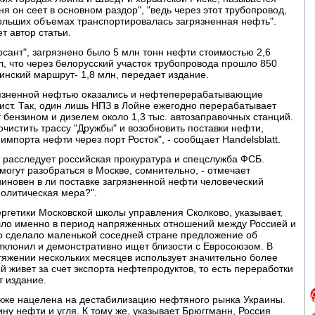
ня он сеет в основном раздор", "ведь через этот трубопровод,
больших объемах транспортировалась загрязненная нефть".
т автор статьи.
ант", загрязнено было 5 млн тонн нефти стоимостью 2,6
л, что через белорусский участок трубопровода прошло 850
аинский маршрут- 1,8 млн, передает издание.
рязненной нефтью оказались и нефтеперерабатывающие
ист. Так, один лишь НПЗ в Лойне ежегодно перерабатывает
 бензином и дизелем около 1,3 тыс. автозаправочных станций.
очистить трассу "Дружбы" и возобновить поставки нефти,
мпорта нефти через порт Росток", - сообщает Handelsblatt.
 расследует российская прокуратура и спецслужба ФСБ.
смогут разобраться в Москве, сомнительно, - отмечает
виновен в ли поставке загрязненной нефти человеческий
олитическая мера?".
ергетики Московской школы управления Сколково, указывает,
шло именно в период напряженных отношений между Россией и
тво сделало маленькой соседней стране предложение об
тклонил и демонстративно ищет близости с Евросоюзом. В
тяжении нескольких месяцев использует значительно более
 живет за счет экспорта нефтепродуктов, то есть переработки
т издание.
акже нацелена на дестабилизацию нефтяного рынка Украины.
ну нефти и угля. К тому же, указывает Брюггманн, Россия