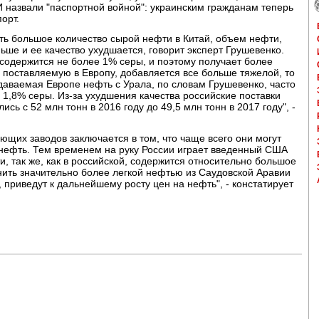
 назвали "паспортной войной": украинским гражданам теперь
орт.
ать большое количество сырой нефти в Китай, объем нефти,
ьше и ее качество ухудшается, говорит эксперт Грушевенко.
 содержится не более 1% серы, и поэтому получает более
, поставляемую в Европу, добавляется все больше тяжелой, то
аваемая Европе нефть с Урала, по словам Грушевенко, часто
1,8% серы. Из-за ухудшения качества российские поставки
сь с 52 млн тонн в 2016 году до 49,5 млн тонн в 2017 году", -
щих заводов заключается в том, что чаще всего они могут
нефть. Тем временем на руку России играет введенный США
и, так же, как в российской, содержится относительно большое
нить значительно более легкой нефтью из Саудовской Аравии
 приведут к дальнейшему росту цен на нефть", - констатирует