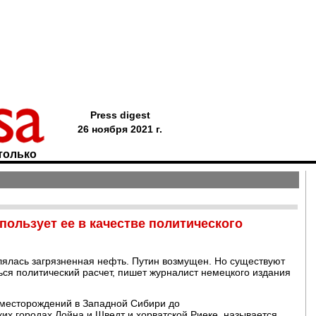
Press digest
26 ноября 2021 г.
только
пользует ее в качестве политического
лялась загрязненная нефть. Путин возмущен. Но существуют
ься политический расчет, пишет журналист немецкого издания
 месторождений в Западной Сибири до
х городах Лойна и Шведт и хорватской Риеке, называется