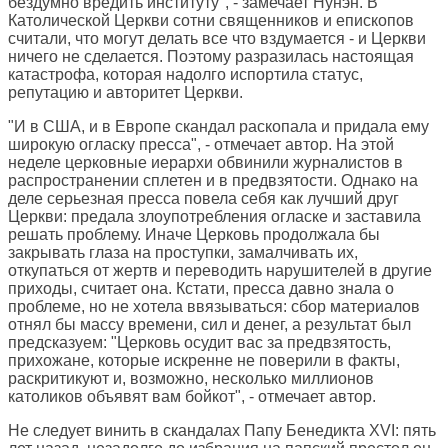
бездумно вредить институту", - замечает Нунэн. В
Католической Церкви сотни священников и епископов
считали, что могут делать все что вздумается - и Церкви
ничего не сделается. Поэтому разразилась настоящая
катастрофа, которая надолго испортила статус,
репутацию и авторитет Церкви.
"И в США, и в Европе скандал раскопала и придала ему
широкую огласку пресса", - отмечает автор. На этой
неделе церковные иерархи обвинили журналистов в
распространении сплетен и в предвзятости. Однако на
деле серьезная пресса повела себя как лучший друг
Церкви: предала злоупотребления огласке и заставила
решать проблему. Иначе Церковь продолжала бы
закрывать глаза на проступки, замалчивать их,
откупаться от жертв и переводить нарушителей в другие
приходы, считает она. Кстати, пресса давно знала о
проблеме, но не хотела ввязываться: сбор материалов
отнял бы массу времени, сил и денег, а результат был
предсказуем: "Церковь осудит вас за предвзятость,
прихожане, которые искренне не поверили в факты,
раскритикуют и, возможно, несколько миллионов
католиков объявят вам бойкот", - отмечает автор.
Не следует винить в скандалах Папу Бенедикта XVI: пять