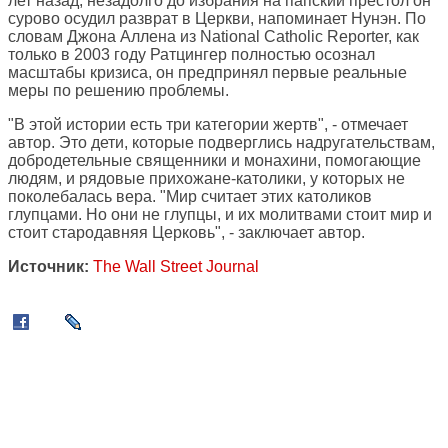
лет назад, незадолго до избрания на папский престол он
сурово осудил разврат в Церкви, напоминает Нунэн. По
словам Джона Аллена из National Catholic Reporter, как
только в 2003 году Ратцингер полностью осознал
масштабы кризиса, он предпринял первые реальные
меры по решению проблемы.
"В этой истории есть три категории жертв", - отмечает
автор. Это дети, которые подверглись надругательствам,
добродетельные священники и монахини, помогающие
людям, и рядовые прихожане-католики, у которых не
поколебалась вера. "Мир считает этих католиков
глупцами. Но они не глупцы, и их молитвами стоит мир и
стоит стародавняя Церковь", - заключает автор.
Источник:
The Wall Street Journal