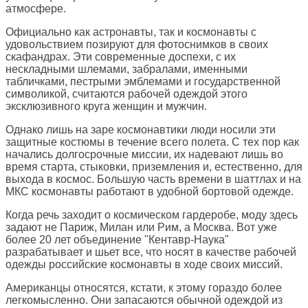
атмосфере.
Официально как астронавты, так и космонавты с
удовольствием позируют для фотоснимков в своих
скафандрах. Эти современные доспехи, с их
нескладными шлемами, забралами, именными
табличками, пестрыми эмблемами и государственной
символикой, считаются рабочей одеждой этого
эксклюзивного круга женщин и мужчин.
Однако лишь на заре космонавтики люди носили эти
защитные костюмы в течение всего полета. С тех пор как
начались долгосрочные миссии, их надевают лишь во
время старта, стыковки, приземления и, естественно, для
выхода в космос. Большую часть времени в шаттлах и на
МКС космонавты работают в удобной бортовой одежде.
Когда речь заходит о космическом гардеробе, моду здесь
задают не Париж, Милан или Рим, а Москва. Вот уже
более 20 лет объединение "Кентавр-Наука"
разрабатывает и шьет все, что носят в качестве рабочей
одежды российские космонавты в ходе своих миссий.
Американцы относятся, кстати, к этому гораздо более
легкомысленно. Они запасаются обычной одеждой из