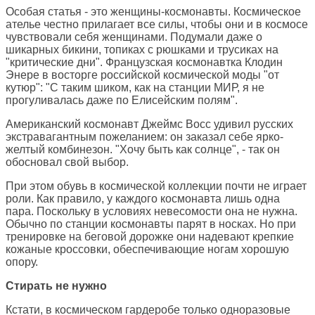
Особая статья - это женщины-космонавты. Космическое
ателье честно прилагает все силы, чтобы они и в космосе
чувствовали себя женщинами. Подумали даже о
шикарных бикини, топиках с рюшками и трусиках на
"критические дни". Французская космонавтка Клодин
Энере в восторге российской космической моды "от
кутюр": "С таким шиком, как на станции МИР, я не
прогуливалась даже по Елисейским полям".
Американский космонавт Джеймс Восс удивил русских
экстравагантным пожеланием: он заказал себе ярко-
желтый комбинезон. "Хочу быть как солнце", - так он
обосновал свой выбор.
При этом обувь в космической коллекции почти не играет
роли. Как правило, у каждого космонавта лишь одна
пара. Поскольку в условиях невесомости она не нужна.
Обычно по станции космонавты парят в носках. Но при
тренировке на беговой дорожке они надевают крепкие
кожаные кроссовки, обеспечивающие ногам хорошую
опору.
Стирать не нужно
Кстати, в космическом гардеробе только одноразовые