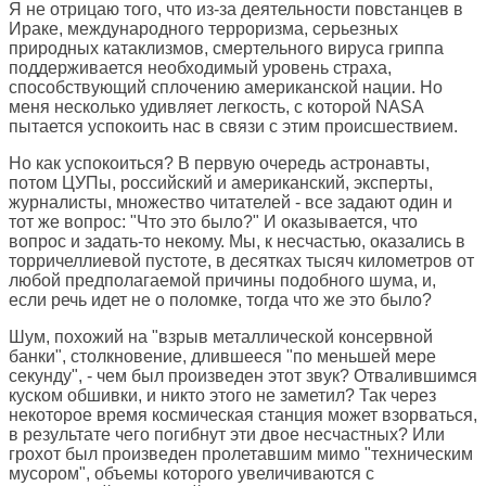
Я не отрицаю того, что из-за деятельности повстанцев в
Ираке, международного терроризма, серьезных
природных катаклизмов, смертельного вируса гриппа
поддерживается необходимый уровень страха,
способствующий сплочению американской нации. Но
меня несколько удивляет легкость, с которой NASA
пытается успокоить нас в связи с этим происшествием.
Но как успокоиться? В первую очередь астронавты,
потом ЦУПы, российский и американский, эксперты,
журналисты, множество читателей - все задают один и
тот же вопрос: "Что это было?" И оказывается, что
вопрос и задать-то некому. Мы, к несчастью, оказались в
торричеллиевой пустоте, в десятках тысяч километров от
любой предполагаемой причины подобного шума, и,
если речь идет не о поломке, тогда что же это было?
Шум, похожий на "взрыв металлической консервной
банки", столкновение, длившееся "по меньшей мере
секунду", - чем был произведен этот звук? Отвалившимся
куском обшивки, и никто этого не заметил? Так через
некоторое время космическая станция может взорваться,
в результате чего погибнут эти двое несчастных? Или
грохот был произведен пролетавшим мимо "техническим
мусором", объемы которого увеличиваются с