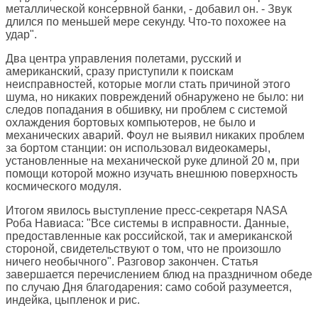
металлической консервной банки, - добавил он. - Звук
длился по меньшей мере секунду. Что-то похожее на
удар".
Два центра управления полетами, русский и
американский, сразу приступили к поискам
неисправностей, которые могли стать причиной этого
шума, но никаких повреждений обнаружено не было: ни
следов попадания в обшивку, ни проблем с системой
охлаждения бортовых компьютеров, не было и
механических аварий. Фоул не выявил никаких проблем
за бортом станции: он использовал видеокамеры,
установленные на механической руке длиной 20 м, при
помощи которой можно изучать внешнюю поверхность
космического модуля.
Итогом явилось выступление пресс-секретаря NASA
Роба Навиаса: "Все системы в исправности. Данные,
предоставленные как российской, так и американской
стороной, свидетельствуют о том, что не произошло
ничего необычного". Разговор закончен. Статья
завершается перечислением блюд на праздничном обеде
по случаю Дня благодарения: само собой разумеется,
индейка, цыпленок и рис.