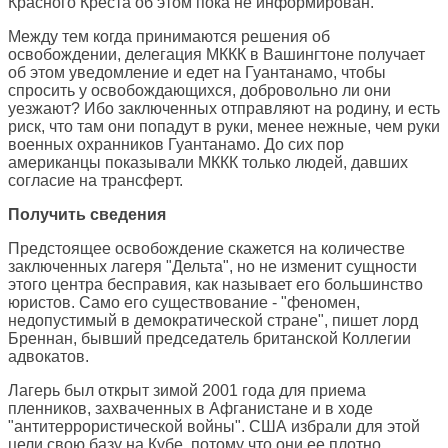
Красного Креста об этом пока не информирован.
Между тем когда принимаются решения об
освобождении, делегация МККК в Вашингтоне получает
об этом уведомление и едет на Гуантанамо, чтобы
спросить у освобождающихся, добровольно ли они
уезжают? Ибо заключенных отправляют на родину, и есть
риск, что там они попадут в руки, менее нежные, чем руки
военных охранников Гуантанамо. До сих пор
американцы показывали МККК только людей, давших
согласие на трансферт.
Получить сведения
Предстоящее освобождение скажется на количестве
заключенных лагеря "Дельта", но не изменит сущности
этого центра бесправия, как называет его большинство
юристов. Само его существование - "феномен,
недопустимый в демократической стране", пишет лорд
Бреннан, бывший председатель британской Коллегии
адвокатов.
Лагерь был открыт зимой 2001 года для приема
пленников, захваченных в Афганистане и в ходе
"антитеррористической войны". США избрали для этой
цели свою базу на Кубе, потому что они ее плотно