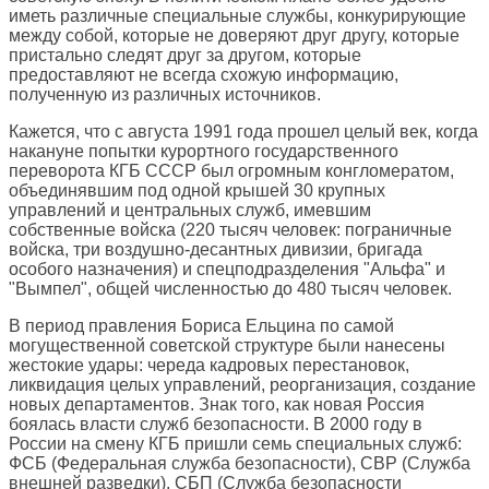
иметь различные специальные службы, конкурирующие
между собой, которые не доверяют друг другу, которые
пристально следят друг за другом, которые
предоставляют не всегда схожую информацию,
полученную из различных источников.
Кажется, что с августа 1991 года прошел целый век, когда
накануне попытки курортного государственного
переворота КГБ СССР был огромным конгломератом,
объединявшим под одной крышей 30 крупных
управлений и центральных служб, имевшим
собственные войска (220 тысяч человек: пограничные
войска, три воздушно-десантных дивизии, бригада
особого назначения) и спецподразделения "Альфа" и
"Вымпел", общей численностью до 480 тысяч человек.
В период правления Бориса Ельцина по самой
могущественной советской структуре были нанесены
жестокие удары: череда кадровых перестановок,
ликвидация целых управлений, реорганизация, создание
новых департаментов. Знак того, как новая Россия
боялась власти служб безопасности. В 2000 году в
России на смену КГБ пришли семь специальных служб:
ФСБ (Федеральная служба безопасности), СВР (Служба
внешней разведки), СБП (Служба безопасности