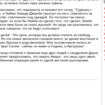
к, осталась только пара грязных туфель.
ассказал, что террориста остановил его сосед. "Суданец с
, и Найем Хамуди Джакоби прыгнул на него, схватив его за
йство, спрятанное под одеждой. Он поступил так смело.
ядом, но если бы Найем не сделал того, что сделал, бомба
нта явка была не очень высокой. Но люди так разозлились, что
рые говорили, что не будут голосовать".
етей. "Это цена, которую мы должны платить за свободу, -
 Но эта семья заплатила слишком много: во время восстания в
их братьев и родственников. Мне посоветовали уехать из
 брат Салям - сейчас он живет в Сиднее, в Австралии".
танцы готовили к терактам еще двух людей с синдромом Дауна
авляет предположить, что смерть Амара - это лишь одно звено
бленная операция какой-то одной жестокой группировки.