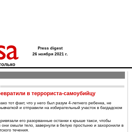
Press digest
26 ноября 2021 г.
только
ревратили в террориста-самоубийцу
о тот факт, что у него был разум 4-летнего ребенка, не
рывчаткой и отправили на избирательный участок в багдадском
ривязали его разорванные останки к крыше такси, чтобы
 они омыли тело, завернули в белую простыню и захоронили в
ского течения.