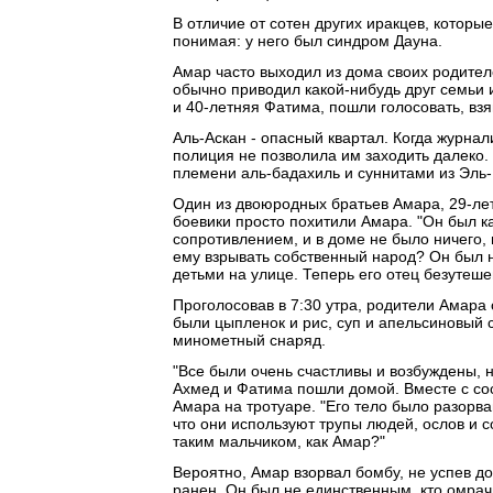
В отличие от сотен других иракцев, которы
понимая: у него был синдром Дауна.
Амар часто выходил из дома своих родител
обычно приводил какой-нибудь друг семьи и
и 40-летняя Фатима, пошли голосовать, взя
Аль-Аскан - опасный квартал. Когда журнал
полиция не позволила им заходить далеко
племени аль-бадахиль и суннитами из Эль-
Один из двоюродных братьев Амара, 29-лет
боевики просто похитили Амара. "Он был как
сопротивлением, и в доме не было ничего,
ему взрывать собственный народ? Он был н
детьми на улице. Теперь его отец безутешен
Проголосовав в 7:30 утра, родители Амара
были цыпленок и рис, суп и апельсиновый с
минометный снаряд.
"Все были очень счастливы и возбуждены, н
Ахмед и Фатима пошли домой. Вместе с сос
Амара на тротуаре. "Его тело было разорва
что они используют трупы людей, ослов и со
таким мальчиком, как Амар?"
Вероятно, Амар взорвал бомбу, не успев до
ранен. Он был не единственным, кто омрач