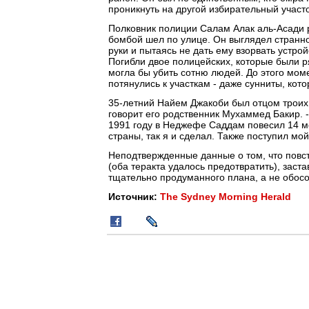
проникнуть на другой избирательный участо
Полковник полиции Салам Алак аль-Асади р
бомбой шел по улице. Он выглядел странно
руки и пытаясь не дать ему взорвать устро
Погибли двое полицейских, которые были р
могла бы убить сотню людей. До этого моме
потянулись к участкам - даже сунниты, кото
35-летний Найем Джакоби был отцом троих д
говорит его родственник Мухаммед Бакир. -
1991 году в Неджефе Саддам повесил 14 мо
страны, так я и сделал. Также поступил мой
Неподтвержденные данные о том, что повс
(оба теракта удалось предотвратить), заст
тщательно продуманного плана, а не обосо
Источник:
The Sydney Morning Herald