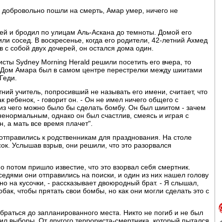
е добровольно пошли на смерть, Амар умер, ничего не
ей и бродил по улицам Аль-Аскана до темноты. Домой его
ли сосед. В воскресенье, когда его родители, 42-летний Ахмед
в с собой двух дочерей, он остался дома один.
исты Sydney Morning Herald решили посетить его вчера, то
. Дом Амара был в самом центре перестрелки между шиитами
Геди.
ний учитель, попросивший не называть его имени, считает, что
 ребенок, - говорит он. - Он не имел ничего общего с
 из чего можно было бы сделать бомбу. Он был шиитом - зачем
енормальным, однако он был счастлив, смеясь и играя с
, а мать все время плачет".
 отправились к родственникам для празднования. На столе
ок. Услышав взрыв, они решили, что это разорвался
о потом пришло известие, что это взорвал себя смертник.
едями они отправились на поиски, и один из них нашел голову
но на кусочки, - рассказывает двоюродный брат. - Я слышал,
бак, чтобы прятать свои бомбы, но как они могли сделать это с
браться до запланированного места. Никто не погиб и не был
ил выборы. От другого террориста-смертника, который пытался