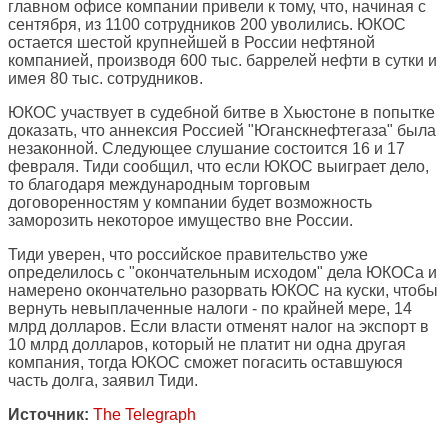
главном офисе компании привели к тому, что, начиная с
сентября, из 1100 сотрудников 200 уволились. ЮКОС
остается шестой крупнейшей в России нефтяной
компанией, производя 600 тыс. баррелей нефти в сутки и
имея 80 тыс. сотрудников.
ЮКОС участвует в судебной битве в Хьюстоне в попытке
доказать, что аннексия Россией "Юганскнефтегаза" была
незаконной. Следующее слушание состоится 16 и 17
февраля. Тиди сообщил, что если ЮКОС выиграет дело,
то благодаря международным торговым
договоренностям у компании будет возможность
заморозить некоторое имущество вне России.
Тиди уверен, что российское правительство уже
определилось с "окончательным исходом" дела ЮКОСа и
намерено окончательно разорвать ЮКОС на куски, чтобы
вернуть невыплаченные налоги - по крайней мере, 14
млрд долларов. Если власти отменят налог на экспорт в
10 млрд долларов, который не платит ни одна другая
компания, тогда ЮКОС сможет погасить оставшуюся
часть долга, заявил Тиди.
Источник:
The Telegraph