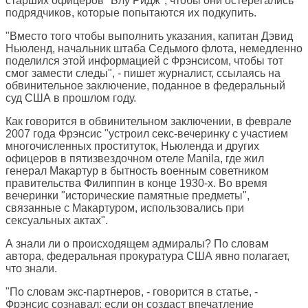
старших офицеров "Блу Ридж", чтобы они остерегались
подрядчиков, которые попытаются их подкупить.
"Вместо того чтобы выполнить указания, капитан Дэвид
Ньюленд, начальник штаба Седьмого флота, немедленно
поделился этой информацией с Фрэнсисом, чтобы тот
смог замести следы", - пишет журналист, ссылаясь на
обвинительное заключение, поданное в федеральный
суд США в прошлом году.
Как говорится в обвинительном заключении, в феврале
2007 года Фрэнсис "устроил секс-вечеринку с участием
многочисленных проституток, Ньюленда и других
офицеров в пятизвездочном отеле Manila, где жил
генерал Макартур в бытность военным советником
правительства Филиппин в конце 1930-х. Во время
вечеринки "исторические памятные предметы",
связанные с Макартуром, использовались при
сексуальных актах".
А знали ли о происходящем адмиралы? По словам
автора, федеральная прокуратура США явно полагает,
что знали.
"По словам экс-партнеров, - говорится в статье, -
Фрэнсис сознавал: если он создаст впечатление