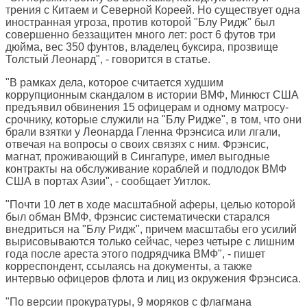
трения с Китаем и Северной Кореей. Но существует одна
иностранная угроза, против которой "Блу Ридж" был
совершенно беззащитен много лет: рост 6 футов три
дюйма, вес 350 фунтов, владелец буксира, прозвище
Толстый Леонард", - говорится в статье.
"В рамках дела, которое считается худшим
коррупционным скандалом в истории ВМФ, Минюст США
предъявил обвинения 15 офицерам и одному матросу-
срочнику, которые служили на "Блу Ридже", в том, что они
брали взятки у Леонарда Гленна Фрэнсиса или лгали,
отвечая на вопросы о своих связях с ним. Фрэнсис,
магнат, проживающий в Сингапуре, имел выгодные
контракты на обслуживание кораблей и подлодок ВМФ
США в портах Азии", - сообщает Уитлок.
"Почти 10 лет в ходе масштабной аферы, целью которой
был обман ВМФ, Фрэнсис систематически старался
внедриться на "Блу Ридж", причем масштабы его усилий
вырисовываются только сейчас, через четыре с лишним
года после ареста этого подрядчика ВМФ", - пишет
корреспондент, ссылаясь на документы, а также
интервью офицеров флота и лиц из окружения Фрэнсиса.
"По версии прокуратуры, 9 моряков с флагмана