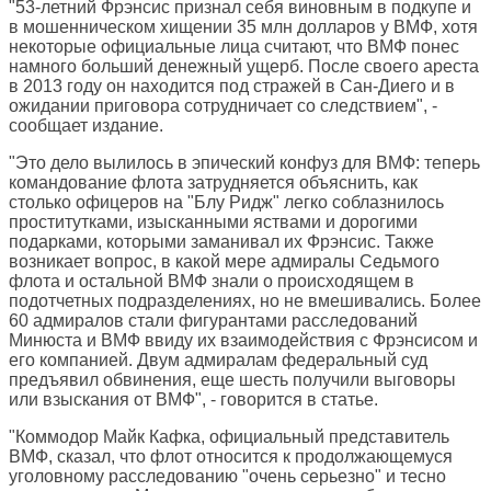
"53-летний Фрэнсис признал себя виновным в подкупе и
в мошенническом хищении 35 млн долларов у ВМФ, хотя
некоторые официальные лица считают, что ВМФ понес
намного больший денежный ущерб. После своего ареста
в 2013 году он находится под стражей в Сан-Диего и в
ожидании приговора сотрудничает со следствием", -
сообщает издание.
"Это дело вылилось в эпический конфуз для ВМФ: теперь
командование флота затрудняется объяснить, как
столько офицеров на "Блу Ридж" легко соблазнилось
проститутками, изысканными яствами и дорогими
подарками, которыми заманивал их Фрэнсис. Также
возникает вопрос, в какой мере адмиралы Седьмого
флота и остальной ВМФ знали о происходящем в
подотчетных подразделениях, но не вмешивались. Более
60 адмиралов стали фигурантами расследований
Минюста и ВМФ ввиду их взаимодействия с Фрэнсисом и
его компанией. Двум адмиралам федеральный суд
предъявил обвинения, еще шесть получили выговоры
или взыскания от ВМФ", - говорится в статье.
"Коммодор Майк Кафка, официальный представитель
ВМФ, сказал, что флот относится к продолжающемуся
уголовному расследованию "очень серьезно" и тесно