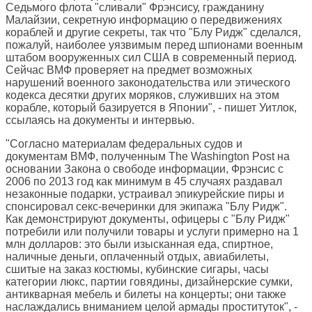
Седьмого флота "сливали" Фрэнсису, гражданину
Малайзии, секретную информацию о передвижениях
кораблей и другие секреты, так что "Блу Ридж" сделался,
пожалуй, наиболее уязвимым перед шпионами военным
штабом вооруженных сил США в современный период.
Сейчас ВМФ проверяет на предмет возможных
нарушений военного законодательства или этического
кодекса десятки других моряков, служивших на этом
корабле, который базируется в Японии", - пишет Уитлок,
ссылаясь на документы и интервью.
"Согласно материалам федеральных судов и
документам ВМФ, полученным The Washington Post на
основании Закона о свободе информации, Фрэнсис с
2006 по 2013 год как минимум в 45 случаях раздавал
незаконные подарки, устраивал эпикурейские пиры и
спонсировал секс-вечеринки для экипажа "Блу Ридж".
Как демонстрируют документы, офицеры с "Блу Ридж"
потребили или получили товары и услуги примерно на 1
млн долларов: это были изысканная еда, спиртное,
наличные деньги, оплаченный отдых, авиабилеты,
сшитые на заказ костюмы, кубинские сигары, часы
категории люкс, партии говядины, дизайнерские сумки,
антикварная мебель и билеты на концерты; они также
наслаждались вниманием целой армады проституток", -