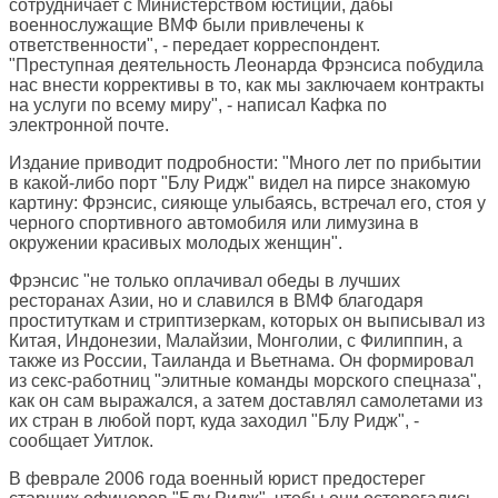
сотрудничает с Министерством юстиции, дабы
военнослужащие ВМФ были привлечены к
ответственности", - передает корреспондент.
"Преступная деятельность Леонарда Фрэнсиса побудила
нас внести коррективы в то, как мы заключаем контракты
на услуги по всему миру", - написал Кафка по
электронной почте.
Издание приводит подробности: "Много лет по прибытии
в какой-либо порт "Блу Ридж" видел на пирсе знакомую
картину: Фрэнсис, сияюще улыбаясь, встречал его, стоя у
черного спортивного автомобиля или лимузина в
окружении красивых молодых женщин".
Фрэнсис "не только оплачивал обеды в лучших
ресторанах Азии, но и славился в ВМФ благодаря
проституткам и стриптизеркам, которых он выписывал из
Китая, Индонезии, Малайзии, Монголии, с Филиппин, а
также из России, Таиланда и Вьетнама. Он формировал
из секс-работниц "элитные команды морского спецназа",
как он сам выражался, а затем доставлял самолетами из
их стран в любой порт, куда заходил "Блу Ридж", -
сообщает Уитлок.
В феврале 2006 года военный юрист предостерег