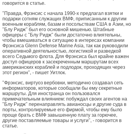
говорится в статье.
"Правда, Фрэнсис с начала 1990-х предлагал взятки и
подарки сотням служащих ВМФ, приписанным к другим
военным кораблям, базам и посольствам США в Азии, но
"Блу Ридж" был его основной мишенью. Штабные
офицеры с "Блу Ридж" были достаточно влиятельны,
чтобы вмешиваться в ситуацию в интересах компании
Фрэнсиса Glenn Defense Marine Asia, так как руководили
оперативной деятельностью, логистикой и разведкой
всего Седьмого флота. Для Фрэнсиса был крайне важен
доступ офицеров к засекреченным маршрутам всех
американских кораблей и подлодок, проходящих через
этот регион", - пишет Уитлок.
"Фрэнсис, виртуоз вербовки, методично создавал сеть
информаторов, которые сообщали бы ему секретные
маршруты. Для иностранца он пользовался
примечательным влиянием: побуждал своих агентов на
"Блу Ридж" перенаправлять авианосцы и другие суда в
порты, контролируемые его фирмой, чтобы ему было
проще брать с ВМФ завышенную плату за горючее,
другие поставляемые товары и услуги", - говорится в
статье.