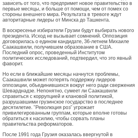
зависеть от того, что предпримет новое правительство в
первые месяцы, и больше от помощи, чем от помех со
стороны внешнего мира. Результата в тревоге ждут
авторитарные лидеры от Минска до Ташкента.
В воскресенье избиратели Грузии будут выбирать нового
президента. Исход не вызывает сомнений. Оппозиция
договорилась о едином кандидате, 36-летнем Михаиле
Саакашвили, получившем образование в США.
Последний опрос, проведенный Институтом
политических исследований, подтвердил, что это явный
фаворит.
Но если в ближайшие месяцы начнутся проблемы,
Саакашвили может потерять поддержку лидеров
оппозиции, объединившихся вокруг него ради свержения
Шеварднадзе. Непонятно, сумеет ли Саакашвили
справиться с коррупцией и клановой политикой,
разрушавшими грузинское государство в последнее
десятилетие. "Революция роз" угрожает
привилегированным группам, которые вполне готовы
обратиться к насилию, чтобы сорвать планы
правительства реформаторов.
После 1991 года Грузия оказалась ввергнутой в