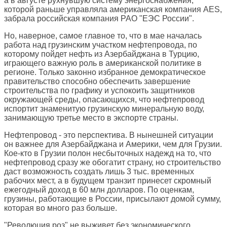
а в августе рухнувшую систему энергоснабжения,
которой раньше управляла американская компания AES,
забрала российская компания РАО "ЕЭС России".
Но, наверное, самое главное то, что в мае началась
работа над грузинским участком нефтепровода, по
которому пойдет нефть из Азербайджана в Турцию,
играющего важную роль в американской политике в
регионе. Только законно избранное демократическое
правительство способно обеспечить завершение
строительства по графику и успокоить защитников
окружающей среды, опасающихся, что нефтепровод
испортит знаменитую грузинскую минеральную воду,
занимающую третье место в экспорте страны.
Нефтепровод - это перспектива. В нынешней ситуации
он важнее для Азербайджана и Америки, чем для Грузии.
Кое-кто в Грузии полон несбыточных надежд на то, что
нефтепровод сразу же обогатит страну, но строительство
даст возможность создать лишь 3 тыс. временных
рабочих мест, а в будущем транзит принесет скромный
ежегодный доход в 60 млн долларов. По оценкам,
грузины, работающие в России, присылают домой сумму,
которая во много раз больше.
"Революция роз" не выживет без экономического