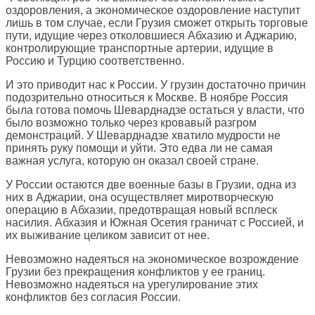
оздоровления, а экономическое оздоровление наступит
лишь в том случае, если Грузия сможет открыть торговые
пути, идущие через отколовшиеся Абхазию и Аджарию,
контролирующие транспортные артерии, идущие в
Россию и Турцию соответственно.
И это приводит нас к России. У грузин достаточно причин
подозрительно относиться к Москве. В ноябре Россия
была готова помочь Шеварднадзе остаться у власти, что
было возможно только через кровавый разгром
демонстраций. У Шеварднадзе хватило мудрости не
принять руку помощи и уйти. Это едва ли не самая
важная услуга, которую он оказал своей стране.
У России остаются две военные базы в Грузии, одна из
них в Аджарии, она осуществляет миротворческую
операцию в Абхазии, предотвращая новый всплеск
насилия. Абхазия и Южная Осетия граничат с Россией, и
их выживание целиком зависит от нее.
Невозможно надеяться на экономическое возрождение
Грузии без прекращения конфликтов у ее границ.
Невозможно надеяться на урегулирование этих
конфликтов без согласия России.