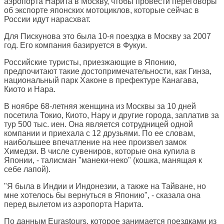
аэропорта Нарита в Москву, чтобы провести переговоры
об экспорте японских мотоциклов, которые сейчас в
России идут нарасхват.
Для Пискунова это была 10-я поездка в Москву за 2007
год. Его компания базируется в Фукуи.
Российские туристы, приезжающие в Японию,
предпочитают такие достопримечательности, как Гинза,
национальный парк Хаконе в префектуре Канагава,
Киото и Нара.
В ноябре 68-летняя женщина из Москвы за 10 дней
посетила Токио, Киото, Нару и другие города, заплатив за
тур 500 тыс. иен. Она является сотрудницей одной
компании и приехала с 12 друзьями. По ее словам,
наибольшее впечатление на нее произвел замок
Химедзи. В числе сувениров, которые она купила в
Японии, - талисман "манеки-неко" (кошка, манящая к
себе лапой).
"Я была в Индии и Индонезии, а также на Тайване, но
мне хотелось бы вернуться в Японию", - сказала она
перед вылетом из аэропорта Нарита.
По данным Eurastours, которое занимается поездками из