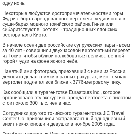
одну ночь.
Некоторые любуются достопримечательностями горы
Фудзи с борта арендованного вертолета, уединяются в
суши-барах модного токийского района Гинза или
сибаритствуют в "рётеях" - традиционных японских
ресторанах в Киото.
В начале осени две российские супружеских пары - всем
за 40 лет - совершили двухчасовой вертолетный перелет
из Токио, чтобы вблизи полюбоваться величественной
горой Фудзи на фоне ясного неба.
Нанятый ими фотограф, приехавший с ними из России,
деловито делал снимки в разных ракурсах, меж тем как
вертолет подлетал все ближе к 3776-метровому пику.
Как сообщили в турагентстве Eurastours Inc., которое
организовало эту экскурсию, аренда вертолета с пилотом
стоит около 300 тыс. иен в час.
Сотрудники другого токийского турагентства JIC Travel
Center Co. припомнили экстравагантный однодневный
визит неких юноши и девушки в ноябре 2005 года.