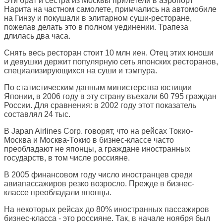
Эти брат и сестра из Москвы прилетели в аэропорт
Нарита на частном самолете, примчались на автомобиле
на Гинзу и покушали в элитарном суши-ресторане,
пожелав делать это в полном уединении. Трапеза
длилась два часа.
Снять весь ресторан стоит 10 млн иен. Отец этих юноши
и девушки держит популярную сеть японских ресторанов,
специализирующихся на суши и тэмпура.
По статистическим данным министерства юстиции
Японии, в 2006 году в эту страну въехали 60 795 граждан
России. Для сравнения: в 2002 году этот показатель
составлял 24 тыс.
В Japan Airlines Corp. говорят, что на рейсах Токио-
Москва и Москва-Токио в бизнес-классе часто
преобладают не японцы, а граждане иностранных
государств, в том числе россияне.
В 2005 финансовом году число иностранцев среди
авиапассажиров резко возросло. Прежде в бизнес-
классе преобладали японцы.
На некоторых рейсах до 80% иностранных пассажиров
бизнес-класса - это россияне. Так, в начале ноября был