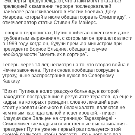
"Эксперты предупреждают, что атаки могут оказаться
прелюдией к кампании террора последователей
наиболее разыскиваемого в России боевика, Доку
Умарова, который в июле обещал сорвать Олимпиаду", -
отмечает автор статьи Стивен Ли Майерс.
Говоря о террористах, Путин прибегал к жестким и даже
грубоватым выражениям, с которыми он пришел к власти
в 1999 году, когда он, будучи премьер-министром при
президенте Борисе Ельцине, обещал в случае
необходимости "мочить их в сортире".
Теперь, через 14 лет, несмотря на то, что вторая война в
Чечне закончена, Путин снова пообещал сокрушить
угрозу, ныне распространившуюся по Северному
Кавказу.
"Визит Путина в волгоградскую больницу, в которой
находятся пострадавшие в результате терактов, да еще и
кадры, на которых президент, словно лечащий врач,
стоит у кровати больного в белом халате, являются не
чем иным, как тщательной инсценировкой, - пишет
Клаудия фон Зальцен на страницах
Tagesspiegel
. -
Символические кадры и воинственные высказывания -
президент Путин уже не первый раз пользуется этой
схемой ради того, чтобы показать, что у него все под