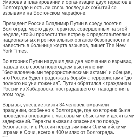
Умарова в планировании и организации двух терактов в
Волгограде и есть ли связь последних событий со
взрывами на Бостонском марафоне.
Президент России Владимир Путин в среду посетил
Волгоград, место двух терактов, совершенных на этой
неделе, чтобы провести там встречу с представителями
национальных и региональных органов безопасности и
навестить в больнице жертв взрывов, пишет
The New
York Times
.
Во вторник Путин нарушил два дня молчания о взрывах,
назвав их в своем новогоднем выступлении
"бесчеловечными террористическими актами" и обещав,
что Россия будет продолжать борьбу с террористами "до
полного их уничтожения". Путин обратился к гражданам
России из Хабаровска, пострадавшего от наводнения в
этом году.
Взрывы, унесшие жизни 34 человек, омрачили
праздники, особенно в Волгограде, где во вторник была
проведена операция с массовыми обысками и десятками
задержаний. Теракты вызвали опасения по поводу
безопасности в России перед зимними Олимпийскими
играми в Сочи, всего в 400 милях от Волгограда.