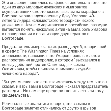
Эти опасения появились на фоне свидетельств того, что
один из двух молодых чеченских иммигрантов,
осуществивших смертоносные взрывы на марафоне в
Бостоне, черпал вдохновение у Доку Умарова, 49-
летнего лидера исламистского террористического
движения в Чечне. Американская и российская разведки
пытаются понять, насколько активна была роль Умарова
в планировании и организации двух терактов в
Волгограде.
Представитель американских разведслужб, говоривший
в среду с The Washington Times на условиях
анонимности, напомнил, что Умаров прошлым летом
распространил видеоролик, в котором "высказался в
пользу действий против Олимпиады и срыва
Олимпиады, чтобы привлечь внимание к судьбе
чеченского народа".
"Бытует мнение, что есть взаимосвязь между тем, что он
сказал, и взрывами в Волгограде, - сказал представитель
разведки. - Но нам еще предстоит понять, есть ли тому
свидетельства".
Региональные аналитики говорят, что взрывы в
Волгограде заметно отличались от других взрывов