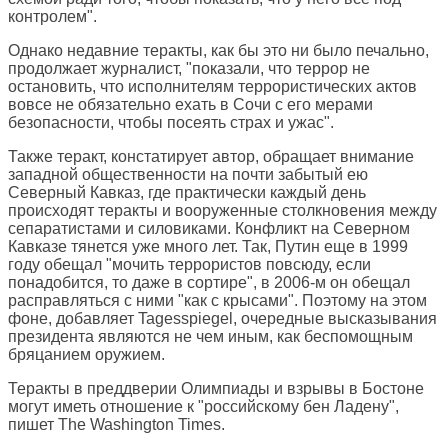
контролем".
Однако недавние теракты, как бы это ни было печально,
продолжает журналист, "показали, что террор не
остановить, что исполнителям террористических актов
вовсе не обязательно ехать в Сочи с его мерами
безопасности, чтобы посеять страх и ужас".
Также теракт, констатирует автор, обращает внимание
западной общественности на почти забытый ею
Северный Кавказ, где практически каждый день
происходят теракты и вооруженные столкновения между
сепаратистами и силовиками. Конфликт на Северном
Кавказе тянется уже много лет. Так, Путин еще в 1999
году обещал "мочить террористов повсюду, если
понадобится, то даже в сортире", в 2006-м он обещал
расправляться с ними "как с крысами". Поэтому на этом
фоне, добавляет Tagesspiegel, очередные высказывания
президента являются не чем иным, как беспомощным
бряцанием оружием.
Теракты в преддверии Олимпиады и взрывы в Бостоне
могут иметь отношение к "российскому бен Ладену",
пишет
The Washington Times
.