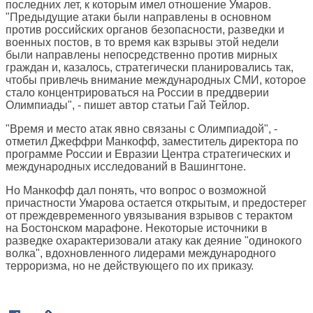
последних лет, к которым имел отношение Умаров.
"Предыдущие атаки были направлены в основном
против российских органов безопасности, разведки и
военных постов, в то время как взрывы этой недели
были направлены непосредственно против мирных
граждан и, казалось, стратегически планировались так,
чтобы привлечь внимание международных СМИ, которое
стало концентрироваться на России в преддверии
Олимпиады", - пишет автор статьи Гай Тейлор.
"Время и место атак явно связаны с Олимпиадой", -
отметил Джеффри Манкофф, заместитель директора по
программе России и Евразии Центра стратегических и
международных исследований в Вашингтоне.
Но Манкофф дал понять, что вопрос о возможной
причастности Умарова остается открытым, и предостерег
от преждевременного увязывания взрывов с терактом
на Бостонском марафоне. Некоторые источники в
разведке охарактеризовали атаку как деяние "одинокого
волка", вдохновленного лидерами международного
терроризма, но не действующего по их приказу.