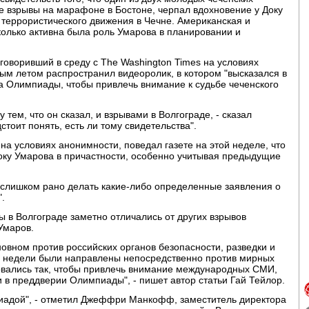
 взрывы на марафоне в Бостоне, черпал вдохновение у Доку
 террористического движения в Чечне. Американская и
колько активна была роль Умарова в планировании и
говоривший в среду с The Washington Times на условиях
ым летом распространил видеоролик, в котором "высказался в
а Олимпиады, чтобы привлечь внимание к судьбе чеченского
 тем, что он сказал, и взрывами в Волгограде, - сказал
стоит понять, есть ли тому свидетельства".
на условиях анонимности, поведал газете на этой неделе, что
оку Умарова в причастности, особенно учитывая предыдущие
 слишком рано делать какие-либо определенные заявления о
.
ы в Волгограде заметно отличались от других взрывов
Умаров.
вном против российских органов безопасности, разведки и
ой недели были направлены непосредственно против мирных
ровались так, чтобы привлечь внимание международных СМИ,
и в преддверии Олимпиады", - пишет автор статьи Гай Тейлор.
пиадой", - отметил Джеффри Манкофф, заместитель директора