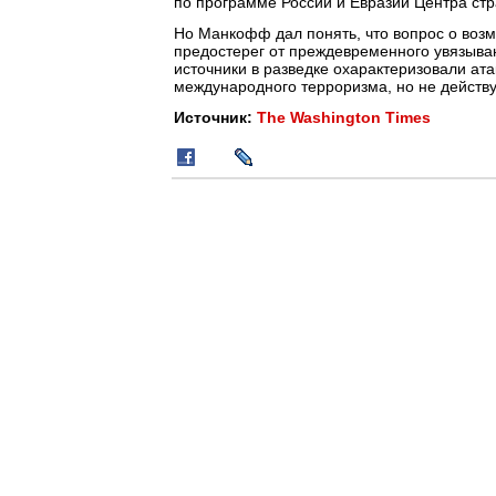
по программе России и Евразии Центра ст
Но Манкофф дал понять, что вопрос о возм
предостерег от преждевременного увязыва
источники в разведке охарактеризовали ата
международного терроризма, но не действу
Источник:
The Washington Times