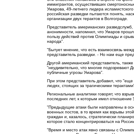
иммигрантов, осуществивших смертоносные
Умарова, 49-летнего лидера исламистского
российская разведки пытаются понять, нас
организации двух терактов в Волгограде.
Представитель американских разведслужб, 
анонимности, напомнил, что Умаров прошл
пользу действий против Олимпиады и срыв
народа".
"Бытует мнение, что есть взаимосвязь между
представитель разведки. - Но нам еще пред
Другой американский представитель, также 
"неудивительно, что многие подозревают Д
публичные угрозы Умарова".
При этом представитель добавил, что "еще
людях, стоящих за трагическими терактами"
Региональные аналитики говорят, что взрыв
последних лет, к которым имел отношение 
"Предыдущие атаки были направлены в осно
военных постов, в то время как взрывы эт
граждан и, казалось, стратегически плани
которое стало концентрироваться на Росси
"Время и место атак явно связаны с Олим