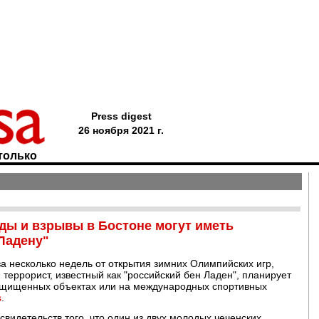
Press digest
26 ноября 2021 г.
только
ды и взрывы в Бостоне могут иметь
Ладену"
за несколько недель от открытия зимних Олимпийских игр,
 террорист, известный как "российский бен Ладен", планирует
защищенных объектах или на международных спортивных
s
.
видетельств того, что один из двух молодых чеченских