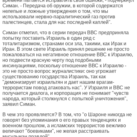
времени пытается исправлять свои ошибки, - подчеркнул
Симан. - Передача об оружии, в которой содержатся
нелепые и ложные утверждения о том, что мы
использовали нервно-паралитический газ против
палестинцев, стала для нас последней каплей".
Симан отметил, что в серии передач ВВС предприняла
попытку поставить Израиль в один ряд с
тоталитаризмом, странами оси зла, такими, как Ирак и
Иран. В этом свете Израиль принял решение не просто
пожаловаться на негативное отношение ВВС к Израилю,
но подвести красную черту под подобными
инсинуациями, поскольку отношение ВВС к Израилю -
это не просто вопрос журналистики: оно угрожает
существованию государства Израиль, так как
"демонизирует израильтян и дает нашим врагам-
террористам повод атаковать нас". У Израиля и ВВС не
получается диалога, и корпорация не понимает "чувств
народа, который столкнулся с попыткой уничтожения",
заявил Симан.
В чем это проявляется? В том, что "о Шароне никогда не
говорят без упоминания о его правых тенденциях и
военном прошлом, а исламских террористов вежливо
величают "боевиками", не желая расстраивать
мусульман правдой".