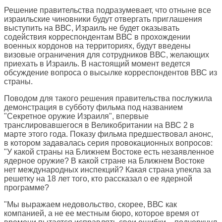
Решение правительства подразумевает, что отныне все
израильские чиновники будут отвергать приглашения
выступить на ВВС, Израиль не будет оказывать
содействия корреспондентам ВВС в прохождении
военных кордонов на территориях, будут введены
визовые ограничения для сотрудников ВВС, желающих
приехать в Израиль. В настоящий момент ведется
обсуждение вопроса о высылке корреспондентов ВВС из
страны.
Поводом для такого решения правительства послужила
демонстрация в субботу фильма под названием
"Секретное оружие Израиля", впервые
транслировавшегося в Великобритании на ВВС 2 в
марте этого года. Показу фильма предшествовал анонс,
в котором задавалась серия провокационных вопросов:
"У какой страны на Ближнем Востоке есть незаявленное
ядерное оружие? В какой стране на Ближнем Востоке
нет международных инспекций? Какая страна упекла за
решетку на 18 лет того, кто рассказал о ее ядерной
программе?
"Мы выражаем недовольство, скорее, ВВС как
компанией, а не ее местным бюро, которое время от