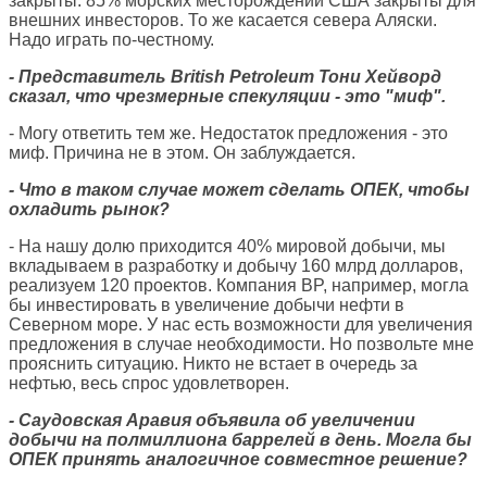
закрыты. 85% морских месторождений США закрыты для
внешних инвесторов. То же касается севера Аляски.
Надо играть по-честному.
- Представитель British Petroleum Тони Хейворд
сказал, что чрезмерные спекуляции - это "миф".
- Могу ответить тем же. Недостаток предложения - это
миф. Причина не в этом. Он заблуждается.
- Что в таком случае может сделать ОПЕК, чтобы
охладить рынок?
- На нашу долю приходится 40% мировой добычи, мы
вкладываем в разработку и добычу 160 млрд долларов,
реализуем 120 проектов. Компания BP, например, могла
бы инвестировать в увеличение добычи нефти в
Северном море. У нас есть возможности для увеличения
предложения в случае необходимости. Но позвольте мне
прояснить ситуацию. Никто не встает в очередь за
нефтью, весь спрос удовлетворен.
- Саудовская Аравия объявила об увеличении
добычи на полмиллиона баррелей в день. Могла бы
ОПЕК принять аналогичное совместное решение?