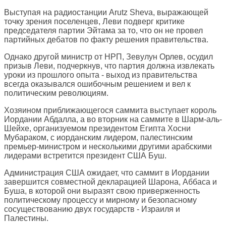
Выступая на радиостанции Arutz Sheva, выражающей
точку зрения поселенцев, Леви подверг критике
председателя партии Эйтама за то, что он не провел
партийных дебатов по факту решения правительства.
Однако другой министр от НРП, Зевулун Орлев, осудил
призыв Леви, подчеркнув, что партия должна извлекать
уроки из прошлого опыта - выход из правительства
всегда оказывался ошибочным решением и вел к
политическим революциям.
Хозяином приближающегося саммита выступает король
Иордании Абдалла, а во вторник на саммите в Шарм-аль-
Шейхе, организуемом президентом Египта Хосни
Мубараком, с иорданским лидером, палестинским
премьер-министром и несколькими другими арабскими
лидерами встретится президент США Буш.
Администрация США ожидает, что саммит в Иордании
завершится совместной декларацией Шарона, Аббаса и
Буша, в которой они выразят свою приверженность
политическому процессу и мирному и безопасному
сосуществованию двух государств - Израиля и
Палестины.