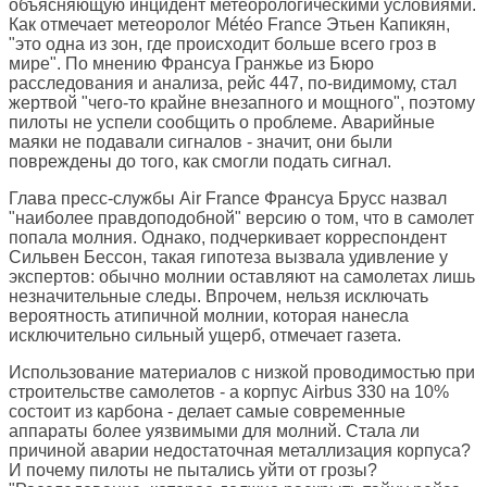
объясняющую инцидент метеорологическими условиями.
Как отмечает метеоролог Météo France Этьен Капикян,
"это одна из зон, где происходит больше всего гроз в
мире". По мнению Франсуа Гранжье из Бюро
расследования и анализа, рейс 447, по-видимому, стал
жертвой "чего-то крайне внезапного и мощного", поэтому
пилоты не успели сообщить о проблеме. Аварийные
маяки не подавали сигналов - значит, они были
повреждены до того, как смогли подать сигнал.
Глава пресс-службы Air France Франсуа Брусс назвал
"наиболее правдоподобной" версию о том, что в самолет
попала молния. Однако, подчеркивает корреспондент
Сильвен Бессон, такая гипотеза вызвала удивление у
экспертов: обычно молнии оставляют на самолетах лишь
незначительные следы. Впрочем, нельзя исключать
вероятность атипичной молнии, которая нанесла
исключительно сильный ущерб, отмечает газета.
Использование материалов с низкой проводимостью при
строительстве самолетов - а корпус Airbus 330 на 10%
состоит из карбона - делает самые современные
аппараты более уязвимыми для молний. Стала ли
причиной аварии недостаточная металлизация корпуса?
И почему пилоты не пытались уйти от грозы?