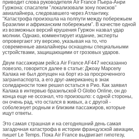
приводит слова руководителя Air France Пьера-Анри
Гуржона: спасатели "локализовали зону поисков"
авиалайнера, следовавшего через Атлантику.
"Катастрофа произошла на полпути между побережьем
Бразилии и африканским побережьем". В качестве одной
из возможных версий крушения Гуржон назвал удар
молнии. Однако, комментирует издание, эксперты
опровергают эту версию, указывая на то, что
современные авиалайнеры оснащены специальными
устройствами, защищающими от грозовых ударов.
Двум пассажирам рейса Air France AF447 несказанно
повезло, говорится далее в статье: Джоау Марселу
Калака не был допущен на борт из-за просроченного
загранпаспорта, а его друг-американец в знак
солидарности тоже решил остаться в Рио. Как заявил
Калака в интервью бразильской O Globo Online, он до
конца еще не осознал, что произошло: с одной стороны,
он очень рад, что остался в живых, а с другой -
соболезнует родным и близким пассажиров, которые
ищут ответы.
Это самая страшная и на сегодняшний день самая
загадочная катастрофа в истории французской авиации,
пишет
Le Temps
. Пока Air France выдвигает гипотезу,