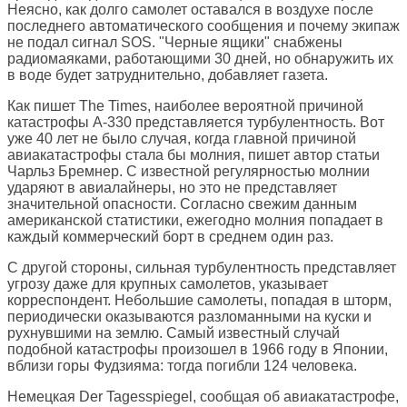
Неясно, как долго самолет оставался в воздухе после
последнего автоматического сообщения и почему экипаж
не подал сигнал SOS. "Черные ящики" снабжены
радиомаяками, работающими 30 дней, но обнаружить их
в воде будет затруднительно, добавляет газета.
Как пишет
The Times
, наиболее вероятной причиной
катастрофы А-330 представляется турбулентность. Вот
уже 40 лет не было случая, когда главной причиной
авиакатастрофы стала бы молния, пишет автор статьи
Чарльз Бремнер. С известной регулярностью молнии
ударяют в авиалайнеры, но это не представляет
значительной опасности. Согласно свежим данным
американской статистики, ежегодно молния попадает в
каждый коммерческий борт в среднем один раз.
С другой стороны, сильная турбулентность представляет
угрозу даже для крупных самолетов, указывает
корреспондент. Небольшие самолеты, попадая в шторм,
периодически оказываются разломанными на куски и
рухнувшими на землю. Самый известный случай
подобной катастрофы произошел в 1966 году в Японии,
вблизи горы Фудзияма: тогда погибли 124 человека.
Немецкая
Der Tagesspiegel
, сообщая об авиакатастрофе,