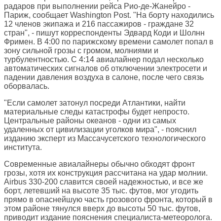
радаров при выполнении рейса Рио-де-Жанейро -
Париж, сообщает
Washington Post
. "На борту находились
12 членов экипажа и 216 пассажиров - граждане 32
стран", - пишут корреспонденты Эдвард Коди и Шолнн
Фримен. В 4:00 по парижскому времени самолет попал в
зону сильной грозы с громом, молниями и
турбулентностью. С 4:14 авиалайнер подал несколько
автоматических сигналов об отключении электросети и
падении давления воздуха в салоне, после чего связь
оборвалась.
"Если самолет затонул посреди Атлантики, найти
материальные следы катастрофы будет непросто.
Центральные районы океанов - одни из самых
удаленных от цивилизации уголков мира", - пояснил
изданию эксперт из Массачусетского технологического
института.
Современные авиалайнеры обычно обходят фронт
грозы, хотя их конструкция рассчитана на удар молнии.
Airbus 330-200 славится своей надежностью, и все же
борт, летевший на высоте 35 тыс. футов, мог угодить
прямо в опаснейшую часть грозового фронта, который в
этом районе тянулся вверх до высоты 50 тыс. футов,
приводит издание пояснения специалиста-метеоролога.