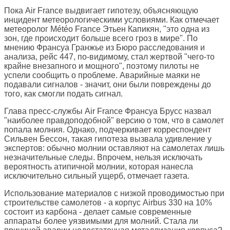
Пока Air France выдвигает гипотезу, объясняющую
инцидент метеорологическими условиями. Как отмечает
метеоролог Météo France Этьен Капикян, "это одна из
зон, где происходит больше всего гроз в мире". По
мнению Франсуа Гранжье из Бюро расследования и
анализа, рейс 447, по-видимому, стал жертвой "чего-то
крайне внезапного и мощного", поэтому пилоты не
успели сообщить о проблеме. Аварийные маяки не
подавали сигналов - значит, они были повреждены до
того, как смогли подать сигнал.
Глава пресс-службы Air France Франсуа Брусс назвал
"наиболее правдоподобной" версию о том, что в самолет
попала молния. Однако, подчеркивает корреспондент
Сильвен Бессон, такая гипотеза вызвала удивление у
экспертов: обычно молнии оставляют на самолетах лишь
незначительные следы. Впрочем, нельзя исключать
вероятность атипичной молнии, которая нанесла
исключительно сильный ущерб, отмечает газета.
Использование материалов с низкой проводимостью при
строительстве самолетов - а корпус Airbus 330 на 10%
состоит из карбона - делает самые современные
аппараты более уязвимыми для молний. Стала ли