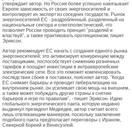
утверждает автор. Но Россия более успешно навязывает
Европе зависимость от своих энергоносителей и
контролирует их экспорт из соседних государств. Рынок
энергоносителей ЕС - раздробленный, разделенный на
национальные сектора и олигополистический, что
позволяет России проводить принцип "разделяй и
властвуй", а также практиковать протекционизм, пишет
Эриксон.
Автор рекомендует ЕС начать с создания единого рынка
энергоносителей: это активизирует конкуренцию между
поставщиками, поспособствует снижению розничных
тарифов и поощрит инвестиции в интраевропейские
электрические сети. Все это поможет компенсировать
последствия сбоев в поставках, поясняет автор. "Когда
ЕС снимает барьеры и проводит либерализацию на
внутреннем рынке, он усиливает свою мощь на внешнем,
а также может побуждать другие страны к снятию
барьеров и игре по правилам", - пишет Эриксон. Идею
глобального энергетического пакта, которую недавно
выдвинул президент Медведев, автор считает всего
лишь отвлекающим маневром, поскольку заключение
подобного пакта предполагает переговоры с Ираном,
Северной Кореей и Венесуэлой.