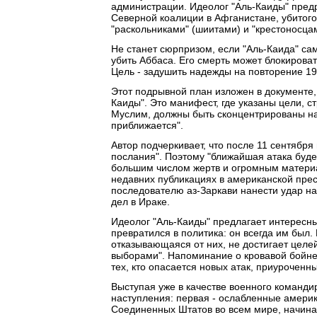
администрации. Идеолог "Аль-Каиды" пред
Северной коалиции в Афганистане, убитого 
"раскольниками" (шиитами) и "крестоносца
Не станет сюрпризом, если "Аль-Каида" са
убить Аббаса. Его смерть может блокирова
Цель - задушить надежды на повторение 19
Этот подрывной план изложен в документе,
Каиды". Это манифест, где указаны цели, с
Муслим, должны быть сконцентрированы на
приближается".
Автор подчеркивает, что после 11 сентября
послания". Поэтому "ближайшая атака буд
большим числом жертв и огромным материа
недавних публикациях в американской прес
последователю аз-Заркави нанести удар н
дел в Ираке.
Идеолог "Аль-Каиды" предлагает интересны
превратился в политика: он всегда им был.
отказывающаяся от них, не достигает целе
выборами". Напоминание о кровавой бойне
тех, кто опасается новых атак, приуроченн
Выступая уже в качестве военного команди
наступления: первая - ослабленные америк
Соединенных Штатов во всем мире, начиная