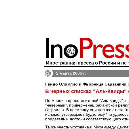
Иностранная пресса о России и не 
2 марта 2005 г.
Гвидо Олимпио и Фьоренца Сарзанини | C
В черных списках "Аль-Каиды" 
По мнению представителей "Аль-Каиды", н
"неверный", приверженец бахаитской религ
(Израиль). В насмешку они называют его "п
исламе, утверждают, будто ему "не удалось
предатель и достоин соответствующего от
Та же участь уготована и Мухаммеду Дахла