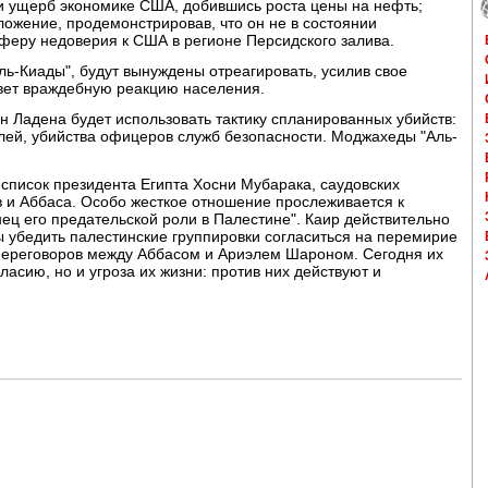
ти ущерб экономике США, добившись роста цены на нефть;
ложение, продемонстрировав, что он не в состоянии
сферу недоверия к США в регионе Персидского залива.
ь-Киады", будут вынуждены отреагировать, усилив свое
зовет враждебную реакцию населения.
 Ладена будет использовать тактику спланированных убийств:
лей, убийства офицеров служб безопасности. Моджахеды "Аль-
список президента Египта Хосни Мубарака, саудовских
 и Аббаса. Особо жесткое отношение прослеживается к
нец его предательской роли в Палестине". Каир действительно
 убедить палестинские группировки согласиться на перемирие
переговоров между Аббасом и Ариэлем Шароном. Сегодня их
ласию, но и угроза их жизни: против них действуют и