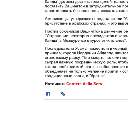
Каиды" должны достичь трех целей: нанес
поставить Вашингтон в затруднительное по
гарантировать безопасность; создать атмо
Американцы, утверждают представители "Ал
присутствие в арабских странах, и это вы
Против союзников Вашингтона движение бен
"Устранение некоторых президентов и коро
Каиды" в Междуречье в курсе этих планов".
Последователи Усамы поместили в черный 
принцев, короля Иордании Абдаллу, шиитов
египетскому раису: "Его смерть положит ко
сыграл важную посредническую роль, чтобы
как на необходимый шаг к возобновлению 
объединяет не только желание прийти к сог
традиционные враги, и "братья".
Источник:
Corriere della Sera