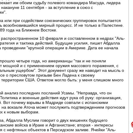
рекает им обоим судьбу полевого командира Масуда, лидера
накануне 11 сентября - за вступление в союз с
ми".
ма или при содействии союзнических группировок попытается
ть возобновившийся мирный процесс. И не только в Палестине.
89 года на Ближнем Востоке.
 распространенном 10 февраля и составленном в недрах "Аль-
тратегия и тактика действий. Будущие усилия, пишет Абдалла
 проведении "крупной операции в Америке. Дата ее начала
 прошло четыре года, но американцы "так и не поняли
ет мощной и с применением оружия массового поражения, с
льным ущербом". Этот документ сразу же наводит на мысль о
се о пресловутом призыве Бен Ладена к своему
а территории США. Ответом могло быть: у меня слишком много
й анализ последних посланий Усамы. "Неправда, что он
 Политика и военные действия идут рука об руку: организация,
й. Вот почему взрывы в Мадриде совпали с испанскими
 на вокзале Аточа может послужить подтверждением прогнозов
ых к новым выборам.
ра, Абдалла Муслим говорит о двух мишенях будущего
анские войска в Ираке и Афганистане; вторая - интересы
 с нефтяных объектов в Персидском заливе. Ячейки "Аль-