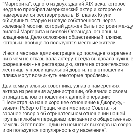
"Маргерита", одного из двух зданий XIX века, которое
недавно приобрел американский актер и которое он
намеревается реставрировать. В планах Клуни
объединить старую и новую собственность через
железный мостик, который должен быть построен между
виллой Маргерита и виллой Олеандра, основным
владением. Дело осложняет общественный пляжик,
которым, вообще-то пользуются местные жители.
И если местная администрация до последнего времени
ни в чем не отказывала актеру, всегда выдавала нужные
разрешения - на реставрацию, затем на строительство
лестницы у провинциальной дороги, то в отношении
пляжа могут возникнуть некоторые проблемы.
Два коммунальных советника, узнав о намерениях
актера из решения администрации, объявили о своем
отрицательном отношении к данной операции:
"Несмотря на наше хорошее отношение к Джорджу, -
заявил Роберто Поцци, член местного Совета, - я
заранее говорю об отрицательном отношении нашей
группы к любым передачам или занятию общественных
земель. Этот пляж - один из немногих выходов на озеро,
и он пользуется популярностью у населения".