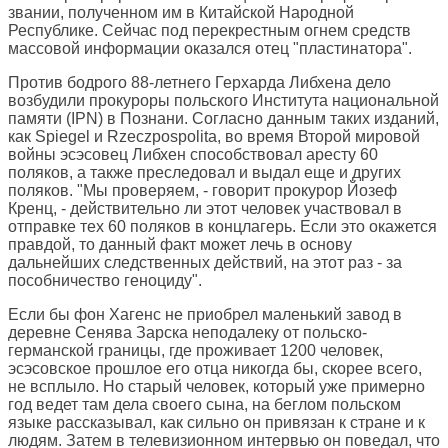
звании, полученном им в Китайской Народной
Республике. Сейчас под перекрестным огнем средств
массовой информации оказался отец "пластинатора".
Против бодрого 88-летнего Герхарда Либхена дело
возбудили прокуроры польского Института национальной
памяти (IPN) в Познани. Согласно данным таких изданий,
как Spiegel и Rzeczpospolita, во время Второй мировой
войны эсэсовец Либхен способствовал аресту 60
поляков, а также преследовал и выдал еще и других
поляков. "Мы проверяем, - говорит прокурор Йозеф
Кренц, - действительно ли этот человек участвовал в
отправке тех 60 поляков в концлагерь. Если это окажется
правдой, то данный факт может лечь в основу
дальнейших следственных действий, на этот раз - за
пособничество геноциду".
Если бы фон Хагенс не приобрел маленький завод в
деревне Сенява Зарска неподалеку от польско-
германской границы, где проживает 1200 человек,
эсэсовское прошлое его отца никогда бы, скорее всего,
не всплыло. Но старый человек, который уже примерно
год ведет там дела своего сына, на беглом польском
языке рассказывал, как сильно он привязан к стране и к
людям. Затем в телевизионном интервью он поведал, что