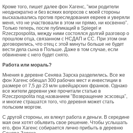
Кроме того, пишет далее фон Хагенс, "мои родители
неоднократно и без всяких вопросов с моей стороны
высказывались против преследования евреев и уверяли
меня, что не участвовали в этом ни прямо, ни косвенно".
Только теперь, после публикаций в Spiegel и
Rzeczpospolita, между ними состоялся долгий разговор о
прошлом отца, связанном с НСДАП и СС. При этом они
договорились, что отец с этой минуты больше не будет
вести дела сына в Польше. Даже в том случае, если
обвинение с него будет снято.
Работа или мораль?
Мнения в деревне Сенява Зарска разделились. Все же
фон Хагенс обещал 300 рабочих мест и инвестиции в
размере от 7,5 до 23 млн швейцарских франков. Однако
все жители деревни уже прочитали статью в
Rzeczpospolita под названием "Возвращение эсэсовца",
и многие страшатся того, что деревня может стать
польским моргом.
С другой стороны, их влекут работа и деньги. В середине
мая они хотят объявить свое решение. Чтобы услышать
его, фон Хагенс собирается лично прибыть в деревню