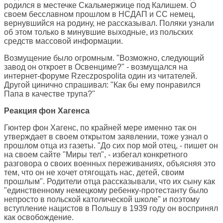
родился в местечке Скальмержице под Калишем. О
своем бесславном прошлом в НСДАП и СС немец,
вернувшийся на родину, не рассказывал. Поляки узнали
об этом только в минувшие выходные, из польских
средств массовой информации.
Возмущение было огромным. "Возможно, следующий
завод он откроет в Освенциме?" - возмущался на
интернет-форуме Rzeczpospolita один из читателей.
Другой цинично спрашивал: "Как бы ему понравился
Папа в качестве трупа?"
Реакция фон Хагенса
Гюнтер фон Хагенс, по крайней мере именно так он
утверждает в своем открытом заявлении, тоже узнал о
прошлом отца из газеты. "До сих пор мой отец, - пишет он
на своем сайте "Миры тел", - избегал конкретного
разговора о своих военных переживаниях, объясняя это
тем, что он не хочет отягощать нас, детей, своим
прошлым". Родители отца рассказывали, что их сыну как
"единственному немецкому ребенку-протестанту было
непросто в польской католической школе" и поэтому
вступление нацистов в Польшу в 1939 году он воспринял
как освобождение.