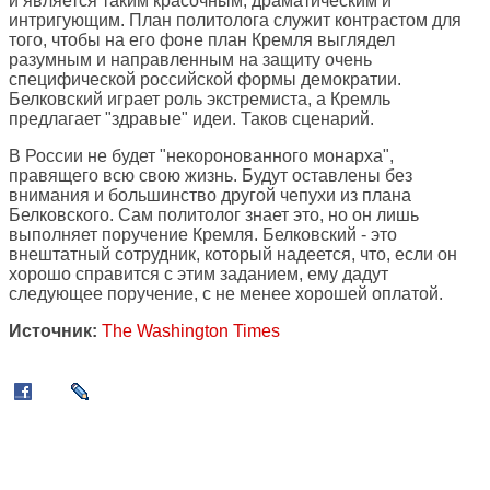
и является таким красочным, драматическим и
интригующим. План политолога служит контрастом для
того, чтобы на его фоне план Кремля выглядел
разумным и направленным на защиту очень
специфической российской формы демократии.
Белковский играет роль экстремиста, а Кремль
предлагает "здравые" идеи. Таков сценарий.
В России не будет "некоронованного монарха",
правящего всю свою жизнь. Будут оставлены без
внимания и большинство другой чепухи из плана
Белковского. Сам политолог знает это, но он лишь
выполняет поручение Кремля. Белковский - это
внештатный сотрудник, который надеется, что, если он
хорошо справится с этим заданием, ему дадут
следующее поручение, с не менее хорошей оплатой.
Источник:
The Washington Times