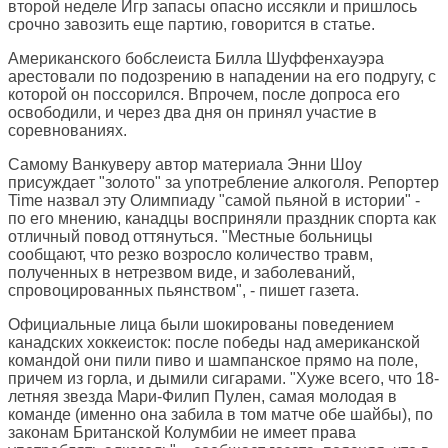
второй неделе Игр запасы опасно иссякли и пришлось
срочно завозить еще партию, говорится в статье.
Американского бобслеиста Билла Шуффенхауэра
арестовали по подозрению в нападении на его подругу, с
которой он поссорился. Впрочем, после допроса его
освободили, и через два дня он принял участие в
соревнованиях.
Самому Ванкуверу автор материала Энни Шоу
присуждает "золото" за употребление алкоголя. Репортер
Time назвал эту Олимпиаду "самой пьяной в истории" -
по его мнению, канадцы восприняли праздник спорта как
отличный повод оттянуться. "Местные больницы
сообщают, что резко возросло количество травм,
полученных в нетрезвом виде, и заболеваний,
спровоцированных пьянством", - пишет газета.
Официальные лица были шокированы поведением
канадских хоккеисток: после победы над американской
командой они пили пиво и шампанское прямо на поле,
причем из горла, и дымили сигарами. "Хуже всего, что 18-
летняя звезда Мари-Филип Пулен, самая молодая в
команде (именно она забила в том матче обе шайбы), по
законам Британской Колумбии не имеет права