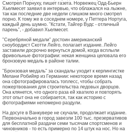
Смотрел Порнуху, пишет газета. Норвежец Одд-Бьерн
Хьелмесет заявил в интервью, что облажался на лыжне,
так как последние две недели слишком много смотрел
порно. К тому же в соседнем номере, у Петтера Нортуга,
каждый день шумно. "Кстати, Тайгер Вудс - отличный
парень", - добавил Хьелмесет.
"Серебряной медали" достоин американский
сноубордист Скотти Лейго, полагает издание. Лейго
заставили досрочно вернуться домой, когда всплыли
фривольные фотографии: некая женщина целовала его
бронзовую медаль в районе талии.
"Бронзовая медаль" за скандалы уходит к керлингистке
Мелани Робийяр из Германии: некоторое время назад
она сфотографировалась топлесс, чтобы собрать
пожертвования для строительства ледовых дворцов.
Она клянется, что одного раза ей хватило и повторять
этот опыт она не собирается, так как историю с
фотографиями непомерно раздули.
На досуге в Ванкувере не скучали, продолжает издание.
Первоначально в город завезли 100 тыс. презервативов
для бесплатной раздачи семи тысячам спортсменов и
чиновников - то есть примерно по 14 штук на нос. Но на