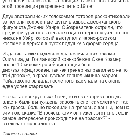
употреблять алкоголь", - сообщает газета, поясняя, что в
этой провинции разрешено пить с 19 лет.
Двух австралийских телекомментаторов раскритиковали
за неполиткорректные шутки в адрес американского
фигуриста Джонни Уэйра. Обозреватели острили, что
среди фигуристов затесался один гетеросексуал, но это
никак не Уэйр, который выступал в черно-розовом
костюме и держал в руках подушку в форме сердца.
Издание также выделило два величайших облома
Олимпиады. Голландский конькобежец Свен Крамер
после 10-километровой дистанции был
дисквалифицирован, так как тренер направил его не по
той дорожке, а французская горнолыжница Марион
Ройан долго рыдала после того, как упала на склоне,
едва успев стартовать.
Что касается крупных сбоев, то из-за каприза погоды
власти были вынуждены завозить снег самолетами, так
как трассы больше походили на грязевые ванны, чем на
зимнюю сказку. "Впрочем, кому он нужен, этот снег, если
самое интересное происходит не на трассах?" -
заключает журналистка.
Также по теме: