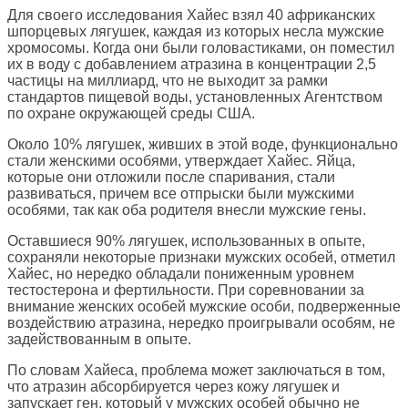
Для своего исследования Хайес взял 40 африканских
шпорцевых лягушек, каждая из которых несла мужские
хромосомы. Когда они были головастиками, он поместил
их в воду с добавлением атразина в концентрации 2,5
частицы на миллиард, что не выходит за рамки
стандартов пищевой воды, установленных Агентством
по охране окружающей среды США.
Около 10% лягушек, живших в этой воде, функционально
стали женскими особями, утверждает Хайес. Яйца,
которые они отложили после спаривания, стали
развиваться, причем все отпрыски были мужскими
особями, так как оба родителя внесли мужские гены.
Оставшиеся 90% лягушек, использованных в опыте,
сохраняли некоторые признаки мужских особей, отметил
Хайес, но нередко обладали пониженным уровнем
тестостерона и фертильности. При соревновании за
внимание женских особей мужские особи, подверженные
воздействию атразина, нередко проигрывали особям, не
задействованным в опыте.
По словам Хайеса, проблема может заключаться в том,
что атразин абсорбируется через кожу лягушек и
запускает ген, который у мужских особей обычно не