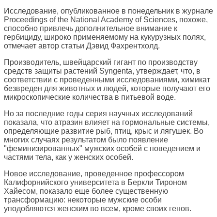
Исследование, опубликованное в понедельник в журнале
Proceedings of the National Academy of Sciences, похоже,
способно привлечь дополнительное внимание к
гербициду, широко применяемому на кукурузных полях,
отмечает автор статьи Дэвид Фахрентхолд.
Производитель, швейцарский гигант по производству
средств защиты растений Syngenta, утверждает, что, в
соответствии с проведенными исследованиями, химикат
безвреден для животных и людей, которые получают его
микроскопические количества в питьевой воде.
Но за последние годы серия научных исследований
показала, что атразин влияет на гормональные системы,
определяющие развитие рыб, птиц, крыс и лягушек. Во
многих случаях результатом было появление
"феминизированных" мужских особей с поведением и
частями тела, как у женских особей.
Новое исследование, проведенное профессором
Калифорнийского университета в Беркли Тироном
Хайесом, показало еще более существенную
трансформацию: некоторые мужские особи
уподобляются женским во всем, кроме своих генов.