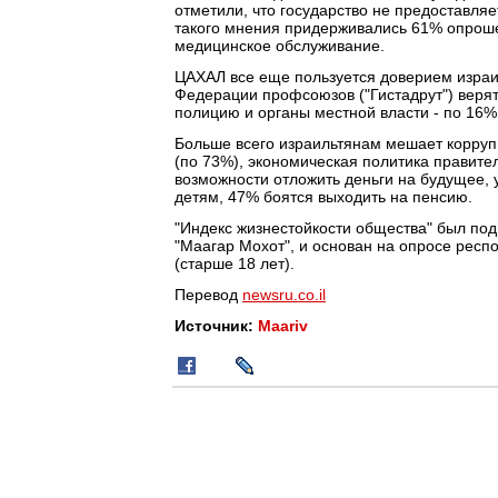
отметили, что государство не предоставляе
такого мнения придерживались 61% опрош
медицинское обслуживание.
ЦАХАЛ все еще пользуется доверием израил
Федерации профсоюзов ("Гистадрут") верят 
полицию и органы местной власти - по 16%
Больше всего израильтянам мешает коррупц
(по 73%), экономическая политика правите
возможности отложить деньги на будущее,
детям, 47% боятся выходить на пенсию.
"Индекс жизнестойкости общества" был по
"Маагар Мохот", и основан на опросе рес
(старше 18 лет).
Перевод
newsru.co.il
Источник:
Maariv