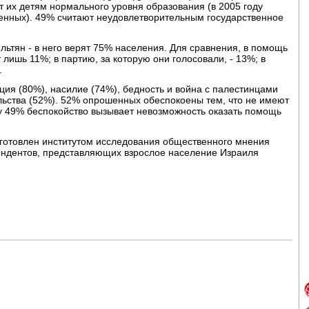
т их детям нормального уровня образования (в 2005 году
енных). 49% считают неудовлетворительным государственное
ьтян - в него верят 75% населения. Для сравнения, в помощь
лишь 11%; в партию, за которую они голосовали, - 13%; в
.
ия (80%), насилие (74%), бедность и война с палестинцами
льства (52%). 52% опрошенных обеспокоены тем, что не имеют
 у 49% беспокойство вызывает невозможность оказать помощь
дготовлен институтом исследования общественного мнения
пондентов, представляющих взрослое население Израиля