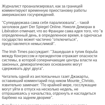
Журналист проанализировал, как за границей
комментируют временную приостановку работы
американских госучреждений.
"Супердержава сама себя парализовала", - такой
заголовок дает Der Spiegel Online. Николя Деморан в
Libération отмечает, что во Франции сама идея того, что "в
определенный день, в определенное время, в одночасье
государство может частично "отключиться",
представляется немыслимой".
The Irish Times рассуждает: "Зашедшая в тупик борьба
между Конгрессом и президентом отражает опасности
системы, в которой соперничающие центры власти на
законных, демократических основаниях могут
сдерживать друг друга".
Читатель одной из англоязычных газет Джакарты,
оставивший комментарий под ником Mounte_Christo,
язвительно замечает: "По крайней мере, госслужащие
могут уйти в отпуск на несколько недель, не
отпрашиваясь у начальства, отдохнуть и насладиться
барбекю на заднем дворике".