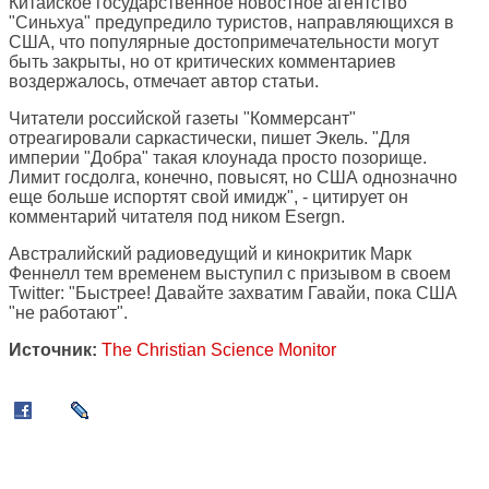
Китайское государственное новостное агентство
"Синьхуа" предупредило туристов, направляющихся в
США, что популярные достопримечательности могут
быть закрыты, но от критических комментариев
воздержалось, отмечает автор статьи.
Читатели российской газеты "Коммерсант"
отреагировали саркастически, пишет Экель. "Для
империи "Добра" такая клоунада просто позорище.
Лимит госдолга, конечно, повысят, но США однозначно
еще больше испортят свой имидж", - цитирует он
комментарий читателя под ником Esergn.
Австралийский радиоведущий и кинокритик Марк
Феннелл тем временем выступил с призывом в своем
Twitter: "Быстрее! Давайте захватим Гавайи, пока США
"не работают".
Источник:
The Christian Science Monitor