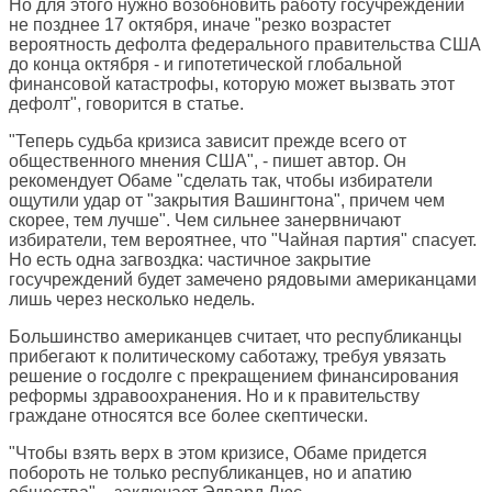
Но для этого нужно возобновить работу госучреждений
не позднее 17 октября, иначе "резко возрастет
вероятность дефолта федерального правительства США
до конца октября - и гипотетической глобальной
финансовой катастрофы, которую может вызвать этот
дефолт", говорится в статье.
"Теперь судьба кризиса зависит прежде всего от
общественного мнения США", - пишет автор. Он
рекомендует Обаме "сделать так, чтобы избиратели
ощутили удар от "закрытия Вашингтона", причем чем
скорее, тем лучше". Чем сильнее занервничают
избиратели, тем вероятнее, что "Чайная партия" спасует.
Но есть одна загвоздка: частичное закрытие
госучреждений будет замечено рядовыми американцами
лишь через несколько недель.
Большинство американцев считает, что республиканцы
прибегают к политическому саботажу, требуя увязать
решение о госдолге с прекращением финансирования
реформы здравоохранения. Но и к правительству
граждане относятся все более скептически.
"Чтобы взять верх в этом кризисе, Обаме придется
побороть не только республиканцев, но и апатию