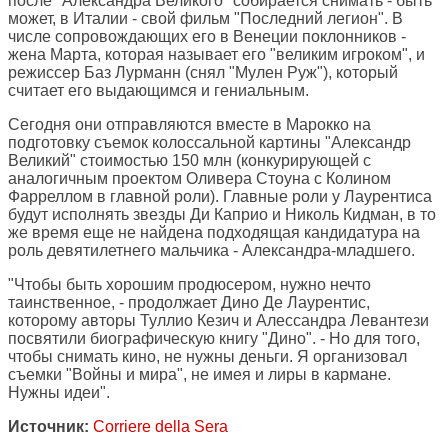
после "Александра Великого" собирается снимать - быть
может, в Италии - свой фильм "Последний легион". В
числе сопровождающих его в Венеции поклонников -
жена Марта, которая называет его "великим игроком", и
режиссер Баз Лурманн (снял "Мулен Руж"), который
считает его выдающимся и гениальным.
Сегодня они отправляются вместе в Марокко на
подготовку съемок колоссальной картины "Александр
Великий" стоимостью 150 млн (конкурирующей с
аналогичным проектом Оливера Стоуна с Колином
Фарреллом в главной роли). Главные роли у Лаурентиса
будут исполнять звезды Ди Каприо и Николь Кидман, в то
же время еще не найдена подходящая кандидатура на
роль девятилетнего мальчика - Александра-младшего.
"Чтобы быть хорошим продюсером, нужно нечто
таинственное, - продолжает Дино Де Лаурентис,
которому авторы Туллио Кезич и Алессандра Левантези
посвятили биографическую книгу "Дино". - Но для того,
чтобы снимать кино, не нужны деньги. Я организовал
съемки "Войны и мира", не имея и лиры в кармане.
Нужны идеи".
Источник:
Corriere della Sera