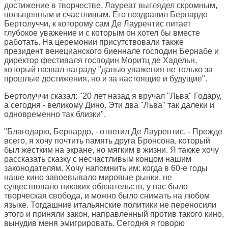
достижение в творчестве. Лауреат выглядел скромным,
польщенным и счастливым. Его поздравил Бернардо
Бертолуччи, к которому сам Де Лаурентис питает
глубокое уважение и с которым он хотел бы вместе
работать. На церемонии присутствовали также
президент венецианского биеннале господин Бернабе и
директор фестиваля господин Моритц де Хадельн,
который назвал награду "данью уважения не только за
прошлые достижения, но и за настоящие и будущие".
Бертолуччи сказал: "20 лет назад я вручал "Льва" Годару,
а сегодня - великому Дино. Эти два "Льва" так далеки и
одновременно так близки".
"Благодарю, Бернардо, - ответил Де Лаурентис. - Прежде
всего, я хочу почтить память друга Бронсона, который
был жестким на экране, но мягким в жизни. Я также хочу
рассказать сказку с несчастливым концом нашим
законодателям. Хочу напомнить им: когда в 60-е годы
наше кино завоевывало мировые рынки, не
существовало никаких обязательств, у нас было
творческая свобода, и можно было снимать на любом
языке. Тогдашние итальянские политики не переносили
этого и приняли закон, направленный против такого кино,
вынудив меня эмигрировать. Сегодня я говорю