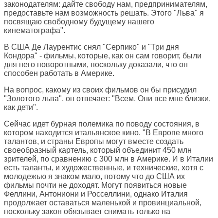
законодателям: дайте свободу нам, предпринимателям,
предоставьте нам возможность решать. Этого "Льва" я
посвящаю свободному будущему нашего
кинематографа".
В США Де Лаурентис снял "Серпико" и "Три дня
Кондора" - фильмы, которые, как он сам говорит, были
для него поворотными, поскольку доказали, что он
способен работать в Америке.
На вопрос, какому из своих фильмов он бы присудил
"Золотого льва", он отвечает: "Всем. Они все мне близки,
как дети".
Сейчас идет бурная полемика по поводу состояния, в
котором находится итальянское кино. "В Европе много
талантов, и страны Европы могут вместе создать
своеобразный картель, который объединит 450 млн
зрителей, по сравнению с 300 млн в Америке. И в Италии
есть таланты, и художественные, и технические, хотя с
молодежью я знаком мало, потому что до США их
фильмы почти не доходят. Могут появиться новые
Феллини, Антониони и Росселлини, однако Италия
продолжает оставаться маленькой и провинциальной,
поскольку закон обязывает снимать только на