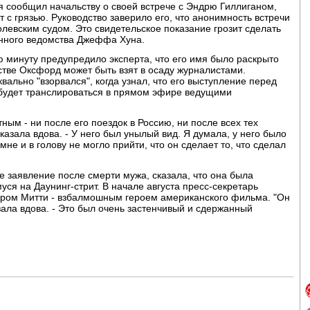
я сообщил начальству о своей встрече с Эндрю Гиллиганом,
 с грязью. Руководство заверило его, что анонимность встречи
олевским судом. Это свидетельское показание грозит сделать
нного ведомства Джеффа Хуна.
 минуту предупредило эксперта, что его имя было раскрыто
фстве Оксфорд может быть взят в осаду журналистами.
вально "взорвался", когда узнал, что его выступление перед
будет транслироваться в прямом эфире ведущими
ным - ни после его поездок в Россию, ни после всех тех
казала вдова. - У него был унылый вид. Я думала, у него было
мне и в голову не могло прийти, что он сделает то, что сделал
 заявление после смерти мужа, сказала, что она была
уся на Даунинг-стрит. В начале августа пресс-секретарь
ером Митти - взбалмошным героем американского фильма. "Он
зала вдова. - Это был очень застенчивый и сдержанный