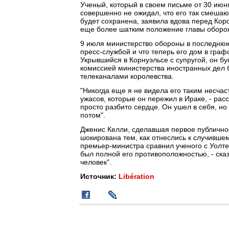
Ученый, который в своем письме от 30 июн
совершенно не ожидал, что его так смешают
будет сохранена, заявила вдова перед Кор
еще более шатким положение главы оборо
9 июля министерство обороны в последнюю
пресс-службой и что теперь его дом в гра
Укрывшийся в Корнуэльсе с супругой, он бук
комиссией министерства иностранных дел 
телеканалами королевства.
"Никогда еще я не видела его таким несчаст
ужасов, которые он пережил в Ираке, - расс
просто разбито сердце. Он ушел в себя, но 
потом".
Дженис Келли, сделавшая первое публичное
шокирована тем, как отнеслись к случившем
премьер-министра сравнил ученого с Уолт
был полной его противоположностью, - ска
человек".
Источник:
Libération