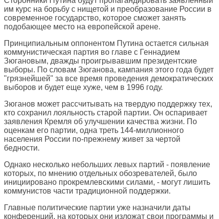
Сторонники Путина будут пропагандировать заявленный
им курс на борьбу с нищетой и преобразование России в
современное государство, которое сможет занять
подобающее место на европейской арене.
Принципиальным оппонентом Путина остается сильная
коммунистическая партия во главе с Геннадием
Зюгановым, дважды проигрывавшим президентские
выборы. По словам Зюганова, кампания этого года будет
"грязнейшей" за все время проведения демократических
выборов и будет еще хуже, чем в 1996 году.
Зюганов может рассчитывать на твердую поддержку тех,
кто сохранил лояльность старой партии. Он оспаривает
заявления Кремля об улучшении качества жизни. По
оценкам его партии, одна треть 144-миллионного
населения России по-прежнему живет за чертой
бедности.
Однако несколько небольших левых партий - появление
которых, по мнению отдельных обозревателей, было
инициировано прокремлевскими силами, - могут лишить
коммунистов части традиционной поддержки.
Главные политические партии уже назначили даты
конференций, на которых они изложат свои программы и