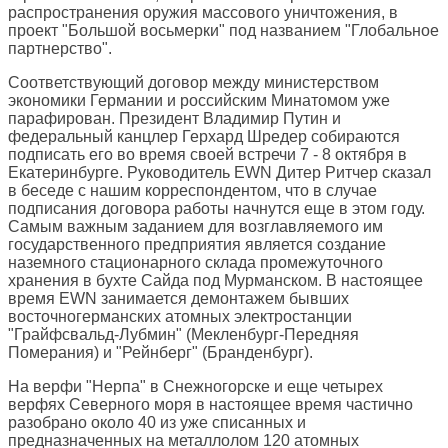
распространения оружия массового уничтожения, в
проект "Большой восьмерки" под названием "Глобальное
партнерство".
Соответствующий договор между министерством
экономики Германии и российским Минатомом уже
парафирован. Президент Владимир Путин и
федеральный канцлер Герхард Шредер собираются
подписать его во время своей встречи 7 - 8 октября в
Екатеринбурге. Руководитель EWN Дитер Ритчер сказал
в беседе с нашим корреспондентом, что в случае
подписания договора работы начнутся еще в этом году.
Самым важным заданием для возглавляемого им
государственного предприятия является создание
наземного стационарного склада промежуточного
хранения в бухте Сайда под Мурманском. В настоящее
время EWN занимается демонтажем бывших
восточногерманских атомных электростанции
"Грайфсвальд-Лубмин" (Мекленбург-Передняя
Померания) и "Рейнберг" (Бранденбург).
На верфи "Нерпа" в Снежногорске и еще четырех
верфях Северного моря в настоящее время частично
разобрано около 40 из уже списанных и
предназначенных на металлолом 120 атомных