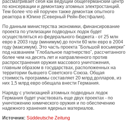
рассматривает себя как ведущий общегерманский центр
по консервации и демонтажу атомных электростанций.
Тем более что ей поручен также демонтаж опытного
реактора в Юлихе (Северный Рейн-Вестфалия).
По данным министерства экономики, финансирование
проекта по утилизации подводных лодок будет
осуществляться из федерального бюджета - от 25 млн
евро в 2003 году (минимум) до почти 60 млн евро в 2004
году (максимум). Это часть проекта "Большой восьмерки"
под названием "Глобальное партнерство", рассчитанного
более чем на десять лет и направленного против
распространения оружия массового уничтожения,
главным образом в государствах, расположенных на
территории бывшего Советского Союза. Общая
стоимость программы составляет 20 млрд долларов, из
них 1,5 млрд евро обещала внести Германия.
Наряду с утилизацией атомных подводных лодок
Германия будет участвовать еще двух проектах - по
уничтожению химического оружия и по обеспечению
надежного хранения ядерных материалов.
Источник:
Süddeutsche Zeitung