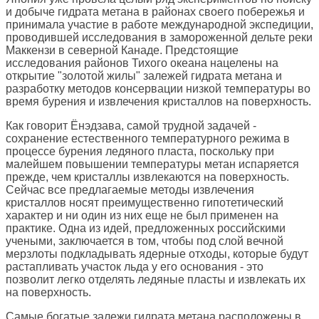
и добыче гидрата метана в районах своего побережья и
принимала участие в работе международной экспедиции,
проводившей исследования в замороженной дельте реки
Маккензи в северной Канаде. Предстоящие
исследования районов Тихого океана нацелены на
открытие "золотой жилы" залежей гидрата метана и
разработку методов консервации низкой температуры во
время бурения и извлечения кристаллов на поверхность.
Как говорит Ёнэдзава, самой трудной задачей -
сохранение естественного температурного режима в
процессе бурения ледяного пласта, поскольку при
малейшем повышении температуры метан испаряется
прежде, чем кристаллы извлекаются на поверхность.
Сейчас все предлагаемые методы извлечения
кристаллов носят преимущественно гипотетический
характер и ни один из них еще не был применен на
практике. Одна из идей, предложенных российскими
учеными, заключается в том, чтобы под слой вечной
мерзлоты подкладывать ядерные отходы, которые будут
растапливать участок льда у его основания - это
позволит легко отделять ледяные пласты и извлекать их
на поверхность.
Самые богатые залежи гидрата метана расположены в