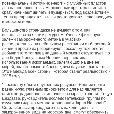
потенциальный источник энергии с глубинных пластов
дна на поверхность, замороженные кристаллы метана
сразу начинают шипеть и пузыриться, под воздействием
тепла превращаются в газ и растворяются, еще находясь
в морской воде.
Большинство стран даже не думают о том, как
воспользоваться этим ресурсом. Ученые фиксируют
залежи замороженного метана в участках,
расположенных на небольшом расстоянии от береговой
линии и просто их резервируют, поскольку технология
добычи этого топлива на данный момент отсутствует. Но
для бедной ресурсами Японии, перспектива
использования ископаемых, залегающих на дне ее
морей, значит намного больше, чем научная фантастика.
Это надежда всей страны, которая станет реальностью к
2015 году.
"Поскольку объем внутренних ресурсов Японии почти
равен нулю, главным приоритетом для нас является
поиск нетрадиционных источников сырья, - говорит Тецуо
Ёнэдзава, руководитель исследовательской группы по
изучению гидрата метана корпорации Japan National Oil
Corp. - Запасы природного газа, находящиеся в
замороженном виде на морском дне, смогут обеспечить