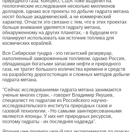
природного газа. Конгресс США тоже выделил на
геологические исследования несколько миллионов
долларов, однако все проекты по добыче гидрата метана
носят больше академический, а не коммерческий
характер. Отчасти это связано с тем, что в этих проектах
больше внимания уделяется гидрату метана,
обнаруженному на других планетах, - в будущем его
планируют использовать как источник топлива для
космических кораблей.
Вся Сибирская тундра - это гигантский резервуар,
наполненный замороженным топливом, однако Россия,
обладающая богатыми запасами нефти и природного
газа, не тратит большого количества времени и средств
на разработку дорогостоящих и сложных методов добычи
гидрата метана.
"Сейчас исследованиями гидрата метана занимаются
ученые многих стран, - говорит Владимир Якушев,
специалист по гидратам из Российского научно-
исследовательского института природных газов и
газовой технологии. - Но самыми заинтересованными
являются японцы. У них нет природных ресурсов,
поэтому гидраты - их последняя надежда".
Япония уже провела целый ряд экспериментов по поиску