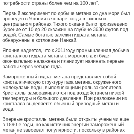
потребности страны более чем на 100 лет".
Первый эксперимент по добыче метана со дна моря был
проведен в Японии в январе, когда в южном и
центральном районах Тихого океана было произведено
бурение от 10 до 20 скважин на глубине 3630 футов под
водой. Самые богатые залежи гидрата метана
обнаружены в котловине Нанкай.
Япония надеется, что к 2011году промышленная добыча
кристаллов гидрата метана с морского дня будет
окончательно налажена и планирует начинать первые
работы через четыре года.
Замороженный гидрат метана представляет собой
кристаллическую структуру газа метана, окруженного
молекулами воды, выполняющими роль закрепителя.
Кристаллы замораживаются под воздействием низкой
температуры и большого давления. При разложении из
кристалла выделяется обычный природный метан и
вода.
Впервые кристаллы метана были открыты учеными еще
в 1890-е годы, но как источник энергии замороженный
метан не завоевал популярности, поскольку в районах