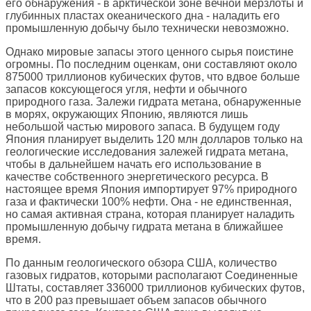
его обнаружения - в арктической зоне вечной мерзлоты и
глубинных пластах океанического дна - наладить его
промышленную добычу было технически невозможно.
Однако мировые запасы этого ценного сырья поистине
огромны. По последним оценкам, они составляют около
875000 триллионов кубических футов, что вдвое больше
запасов коксующегося угля, нефти и обычного
природного газа. Залежи гидрата метана, обнаруженные
в морях, окружающих Японию, являются лишь
небольшой частью мирового запаса. В будущем году
Япония планирует выделить 120 млн долларов только на
геологические исследования залежей гидрата метана,
чтобы в дальнейшем начать его использование в
качестве собственного энергетического ресурса. В
настоящее время Япония импортирует 97% природного
газа и фактически 100% нефти. Она - не единственная,
но самая активная страна, которая планирует наладить
промышленную добычу гидрата метана в ближайшее
время.
По данным геологического обзора США, количество
газовых гидратов, которыми располагают Соединенные
Штаты, составляет 336000 триллионов кубических футов,
что в 200 раз превышает объем запасов обычного