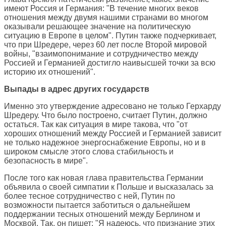
имеют Россия и Германия: "В течение многих веков
отношения между двумя нашими странами во многом
оказывали решающее значение на политическую
ситуацию в Европе в целом". Путин также подчеркивает,
что при Шредере, через 60 лет после Второй мировой
войны, "взаимопонимание и сотрудничество между
Россией и Германией достигло наивысшей точки за всю
историю их отношений".
Выпады в адрес других государств
Именно это утверждение адресовано не только Герхарду
Шредеру. Что было построено, считает Путин, должно
остаться. Так как ситуация в мире такова, что "от
хороших отношений между Россией и Германией зависит
не только надежное энергоснабжение Европы, но и в
широком смысле этого слова стабильность и
безопасность в мире".
После того как новая глава правительства Германии
объявила о своей симпатии к Польше и высказалась за
более тесное сотрудничество с ней, Путин по
возможности пытается заботиться о дальнейшем
поддержании тесных отношений между Берлином и
Москвой. Так, он пишет: "Я надеюсь, что признание этих