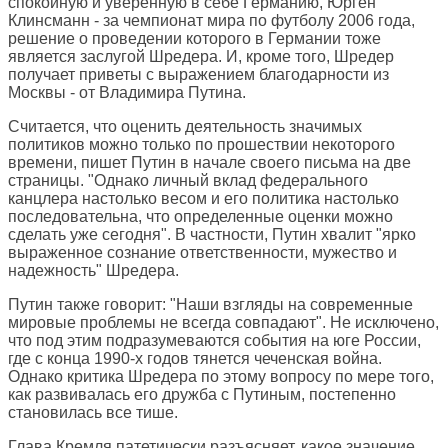
спокойную и уверенную в себе Германию, Юрген
Клинсманн - за чемпионат мира по футболу 2006 года,
решение о проведении которого в Германии тоже
является заслугой Шредера. И, кроме того, Шредер
получает приветы с выражением благодарности из
Москвы - от Владимира Путина.
Считается, что оценить деятельность значимых
политиков можно только по прошествии некоторого
времени, пишет Путин в начале своего письма на две
страницы. "Однако личный вклад федерального
канцлера настолько весом и его политика настолько
последовательна, что определенные оценки можно
сделать уже сегодня". В частности, Путин хвалит "ярко
выраженное сознание ответственности, мужество и
надежность" Шредера.
Путин также говорит: "Наши взгляды на современные
мировые проблемы не всегда совпадают". Не исключено,
что под этим подразумеваются события на юге России,
где с конца 1990-х годов тянется чеченская война.
Однако критика Шредера по этому вопросу по мере того,
как развивалась его дружба с Путиным, постепенно
становилась все тише.
Глава Кремля патетически разъясняет, какое значение