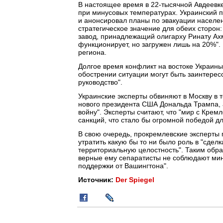
В настоящее время в 22-тысячной Авдеевке 
при минусовых температурах. Украинский 
и анонсировал планы по эвакуации населен
стратегическое значение для обеих сторон
завод, принадлежащий олигарху Ринату Ах
функционирует, но загружен лишь на 20%".
региона.
Долгое время конфликт на востоке Украины
обострении ситуации могут быть заинтересо
руководство".
Украинские эксперты обвиняют в Москву в т
нового президента США Дональда Трампа, а
войну". Эксперты считают, что "мир с Крем
санкций, что стало бы огромной победой дл
В свою очередь, прокремлевские эксперты п
утратить какую бы то ни было роль в "сдел
территориальную целостность". Таким образ
верные ему сепаратисты не соблюдают минс
поддержки от Вашингтона".
Источник:
Der Spiegel