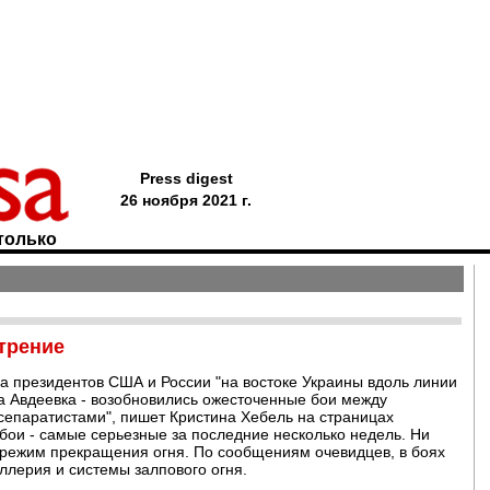
Press digest
26 ноября 2021 г.
только
трение
а президентов США и России "на востоке Украины вдоль линии
а Авдеевка - возобновились ожесточенные бои между
сепаратистами", пишет Кристина Хебель на страницах
бои - самые серьезные за последние несколько недель. Ни
 режим прекращения огня. По сообщениям очевидцев, в боях
ллерия и системы залпового огня.