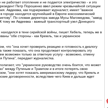
не работает отопление и не подается электричество - и это
президент Петр Порошенко ввел режим чрезвычайной ситуации
ия. Авдеевка, как подчеркивает журналист, имеет "важное
: в городе находится крупнейший в Европе коксохимический
метову". По словам директора завода Мусы Магомедова, "завод
 К тому же Авдеевка - важный транспортный узел Донецкого
 находился в тени сирийской войны, пишет Хебель, теперь же в
ваны "обе стороны - как Кремль, так и украинское
ом, что "она хочет проверить реакцию и готовность к диалогу
 также показать, что она продолжает контролировать эту
лем возможен только за ответную услугу - возможно, отмену
я Путина", передает журналистка.
олагают, что "украинское руководство очень боится, что может
ках" между Путиным и Трампом и в итоге потерять свою
ом, "они хотят показать американскому лидеру, что Кремль и
кие договоренности, вследствие чего Киев и дальше ждет