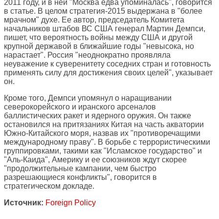
2011 году, и в ней "Москва едва упоминалась", говорится
в статье. В целом стратегия-2015 выдержана в "более
мрачном" духе. Ее автор, председатель Комитета
начальников штабов ВС США генерал Мартин Демпси,
пишет, что вероятность войны между США и другой
крупной державой в ближайшие годы "невысока, но
нарастает". Россия "неоднократно проявляла
неуважение к суверенитету соседних стран и готовность
применять силу для достижения своих целей", указывает
он.
Кроме того, Демпси упомянул о наращивании
северокорейского и иранского арсеналов
баллистических ракет и ядерного оружия. Он также
остановился на притязаниях Китая на часть акватории
Южно-Китайского моря, назвав их "противоречащими
международному праву". В борьбе с террористическими
группировками, такими как "Исламское государство" и
"Аль-Каида", Америку и ее союзников ждут скорее
"продолжительные кампании, чем быстро
разрешающиеся конфликты", говорится в
стратегическом докладе.
Источник:
Foreign Policy