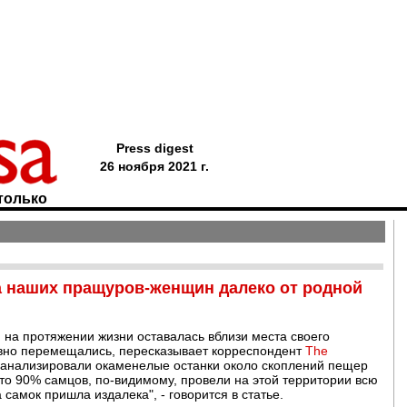
Press digest
26 ноября 2021 г.
только
а наших пращуров-женщин далеко от родной
 на протяжении жизни оставалась вблизи места своего
тивно перемещались, пересказывает корреспондент
The
оанализировали окаменелые останки около скоплений пещер
то 90% самцов, по-видимому, провели на этой территории всю
 самок пришла издалека", - говорится в статье.