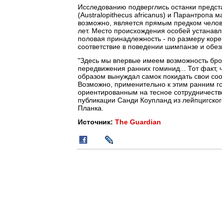
Исследованию подверглись останки предста
(Australopithecus africanus) и Парантропа м
возможно, является прямым предком челове
лет. Место происхождения особей устанавл
половая принадлежность - по размеру коре
соответствие в поведении шимпанзе и обез
"Здесь мы впервые имеем возможность бро
передвижения ранних гоминид... Тот факт,
образом вынуждал самок покидать свои соо
Возможно, применительно к этим ранним г
ориентированным на тесное сотрудничество
публикации Санди Коупланд из лейпцигско
Планка.
Источник:
The Guardian