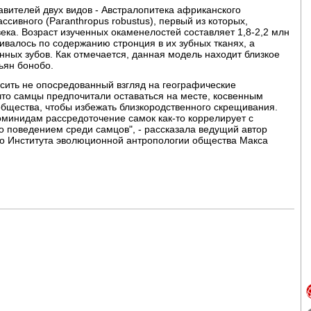
вителей двух видов - Австралопитека африканского
ассивного (Paranthropus robustus), первый из которых,
ка. Возраст изученных окаменелостей составляет 1,8-2,2 млн
ивалось по содержанию стронция в их зубных тканях, а
нных зубов. Как отмечается, данная модель находит близкое
ьян бонобо.
сить не опосредованный взгляд на географические
 что самцы предпочитали оставаться на месте, косвенным
бщества, чтобы избежать близкородственного скрещивания.
оминидам рассредоточение самок как-то коррелирует с
 поведением среди самцов", - рассказала ведущий автор
го Института эволюционной антропологии общества Макса