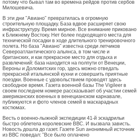
потому что бывал там во времена рейдов против сербов
Милошевича.
В эти дни "Авиано" превратилась в огромную
строительную площадку. База вдвое расширяет свою
инфраструктуру. Время мирное. Все внимание приковано
к Ближнему Востоку. Нет более подходящего места для
технической посадки в ходе длительного тренировочного
полета. Но база "Авиано" известна среди летчиков
Североатлантического альянса, в том числе и
британских, и как прекрасное место для отдыха и
развлечений: база находится на полпути от Венеции,
Вероны и Доломитских гор, здесь можно отведать
прекрасной итальянской кухни и совершить приятные
поездки. Военные с удовольствием проводят здесь
свободное время. Газета военной базы The Vigileer в
своем последнем номере рассказывает об участии семей
американских военных в венецианском карнавале,
публикуются и фото членов семей в маскарадных
костюмах.
Весть о военно-лыжной экспедиции 41-й эскадрильи
быстро облетела королевские ВВС. И вызвала зависть.
Новость дошла до газет. Газете Sun анонимный источник
из ВВС поведал: "Все было оплачено