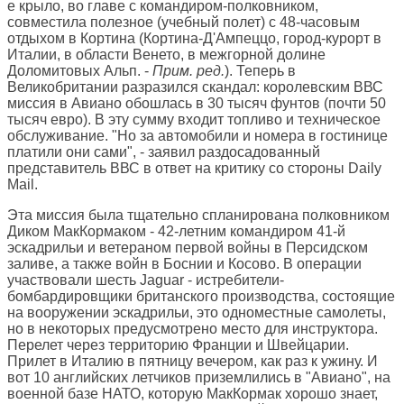
е крыло, во главе с командиром-полковником,
совместила полезное (учебный полет) с 48-часовым
отдыхом в Кортина (Кортина-Д'Ампеццо, город-курорт в
Италии, в области Венето, в межгорной долине
Доломитовых Альп. -
Прим. ред.
). Теперь в
Великобритании разразился скандал: королевским ВВС
миссия в Авиано обошлась в 30 тысяч фунтов (почти 50
тысяч евро). В эту сумму входит топливо и техническое
обслуживание. "Но за автомобили и номера в гостинице
платили они сами", - заявил раздосадованный
представитель ВВС в ответ на критику со стороны Daily
Mail.
Эта миссия была тщательно спланирована полковником
Диком МакКормаком - 42-летним командиром 41-й
эскадрильи и ветераном первой войны в Персидском
заливе, а также войн в Боснии и Косово. В операции
участвовали шесть Jaguar - истребители-
бомбардировщики британского производства, состоящие
на вооружении эскадрильи, это одноместные самолеты,
но в некоторых предусмотрено место для инструктора.
Перелет через территорию Франции и Швейцарии.
Прилет в Италию в пятницу вечером, как раз к ужину. И
вот 10 английских летчиков приземлились в "Авиано", на
военной базе НАТО, которую МакКормак хорошо знает,