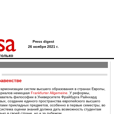
Press digest
26 ноября 2021 г.
только
равенстве
гармонизации систем высшего образования в странах Европы,
териалов немецкая
Frankfurter Allgemeine
. У реформы,
даватель философии в Университете Фрайбурга Райнхард
вых, создание единого пространства европейского высшего
нтами прикладных предметов, особенно в первые семестры, во
система оценки знаний должна дать возможность студентам
лько в своей стране, но и за рубежом.