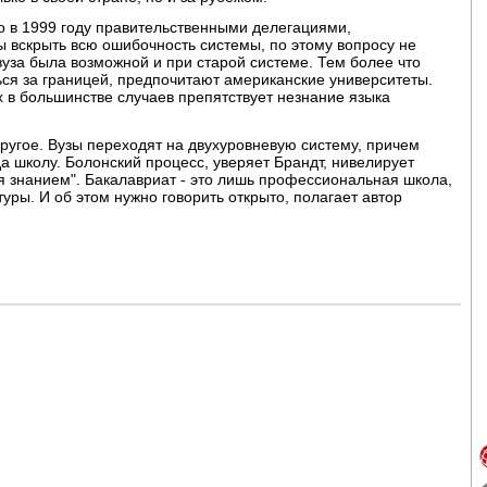
о в 1999 году правительственными делегациями,
 вскрыть всю ошибочность системы, по этому вопросу не
вуза была возможной и при старой системе. Тем более что
ться за границей, предпочитают американские университеты.
х в большинстве случаев препятствует незнание языка
другое. Вузы переходят на двухуровневую систему, причем
а школу. Болонский процесс, уверяет Брандт, нивелирует
я знанием". Бакалавриат - это лишь профессиональная школа,
уры. И об этом нужно говорить открыто, полагает автор