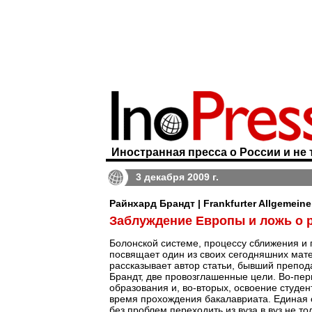
Иностранная пресса о России и не 
3 декабря 2009 г.
Райнхард Брандт | Frankfurter Allgemeine
Заблуждение Европы и ложь о 
Болонской системе, процессу сближения и 
посвящает один из своих сегодняшних ма
рассказывает автор статьи, бывший препо
Брандт, две провозглашенные цели. Во-пер
образования и, во-вторых, освоение студе
время прохождения бакалавриата. Единая 
без проблем переходить из вуза в вуз не то