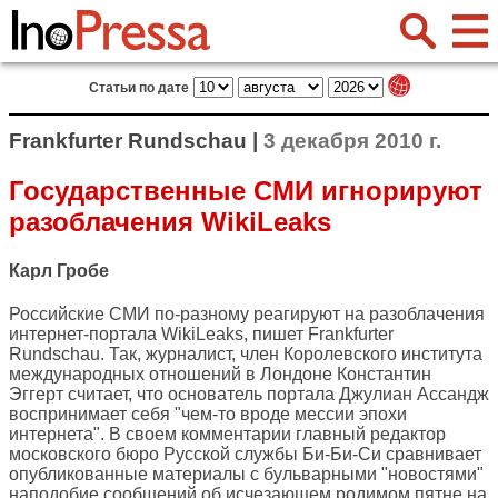
Статьи по дате
Frankfurter Rundschau |
3 декабря 2010 г.
Государственные СМИ игнорируют
разоблачения WikiLeaks
Карл Гробе
Российские СМИ по-разному реагируют на разоблачения
интернет-портала WikiLeaks, пишет
Frankfurter
Rundschau
. Так, журналист, член Королевского института
международных отношений в Лондоне Константин
Эггерт считает, что основатель портала Джулиан Ассандж
воспринимает себя "чем-то вроде мессии эпохи
интернета". В своем комментарии главный редактор
московского бюро Русской службы Би-Би-Си сравнивает
опубликованные материалы с бульварными "новостями"
наподобие сообщений об исчезающем родимом пятне на