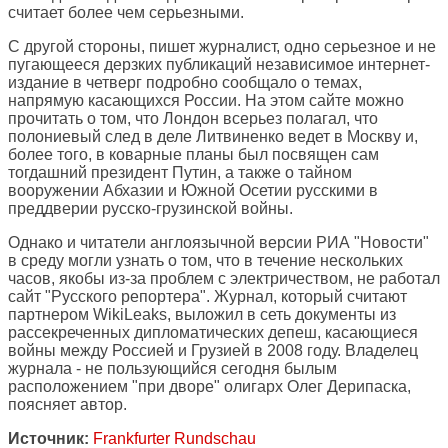
считает более чем серьезными.
С другой стороны, пишет журналист, одно серьезное и не
пугающееся дерзких публикаций независимое интернет-
издание в четверг подробно сообщало о темах,
напрямую касающихся России. На этом сайте можно
прочитать о том, что Лондон всерьез полагал, что
полониевый след в деле Литвиненко ведет в Москву и,
более того, в коварные планы был посвящен сам
тогдашний президент Путин, а также о тайном
вооружении Абхазии и Южной Осетии русскими в
преддверии русско-грузинской войны.
Однако и читатели англоязычной версии РИА "Новости"
в среду могли узнать о том, что в течение нескольких
часов, якобы из-за проблем с электричеством, не работал
сайт "Русского репортера". Журнал, который считают
партнером WikiLeaks, выложил в сеть документы из
рассекреченных дипломатических депеш, касающиеся
войны между Россией и Грузией в 2008 году. Владелец
журнала - не пользующийся сегодня былым
расположением "при дворе" олигарх Олег Дерипаска,
поясняет автор.
Источник:
Frankfurter Rundschau