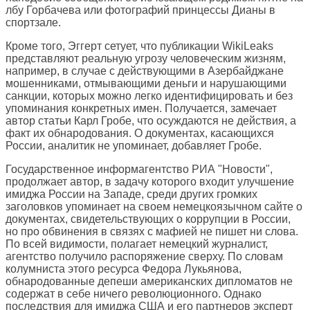
лбу Горбачева или фотографий принцессы Дианы в
спортзале.
Кроме того, Эггерт сетует, что публикации WikiLeaks
представляют реальную угрозу человеческим жизням,
например, в случае с действующими в Азербайджане
мошенниками, отмывающими деньги и нарушающими
санкции, которых можно легко идентифицировать и без
упоминания конкретных имен. Получается, замечает
автор статьи Карл Гробе, что осуждаются не действия, а
факт их обнародования. О документах, касающихся
России, аналитик не упоминает, добавляет Гробе.
Государственное информагентство РИА "Новости",
продолжает автор, в задачу которого входит улучшение
имиджа России на Западе, среди других громких
заголовков упоминает на своем немецкоязычном сайте о
документах, свидетельствующих о коррупции в России,
но про обвинения в связях с мафией не пишет ни слова.
По всей видимости, полагает немецкий журналист,
агентство получило распоряжение сверху. По словам
колумниста этого ресурса Федора Лукьянова,
обнародованные депеши американских дипломатов не
содержат в себе ничего революционного. Однако
последствия для имиджа США и его партнеров эксперт