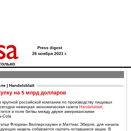
Press digest
26 ноября 2021 г.
только
е | Handelsblatt
купку на 5 млрд долларов
o крупной российской компании по производству пищевых
 сегодня немецкая экономическая газета
Handelsblatt
,
атится в поле битвы между двумя американскими
-Cola.
статьи Флориан Виллерсхаузен и Маттиас Эберле, для начала
едующих недель собирается скупить оставшиеся акции. В