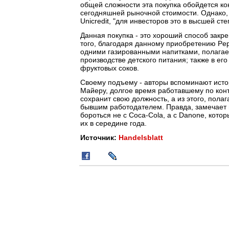
общей сложности эта покупка обойдется ко
сегодняшней рыночной стоимости. Однако, 
Unicredit, "для инвесторов это в высшей ст
Данная покупка - это хороший способ закр
того, благодаря данному приобретению Pep
одними газированными напитками, полагает
производстве детского питания; также в ег
фруктовых соков.
Своему подъему - авторы вспоминают исто
Майеру, долгое время работавшему по контр
сохранит свою должность, а из этого, полаг
бывшим работодателем. Правда, замечает га
бороться не с Coca-Cola, а с Danone, кот
их в середине года.
Источник:
Handelsblatt