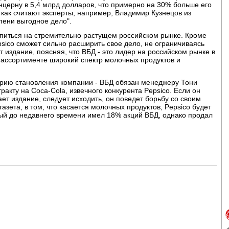
нцерну в 5,4 млрд долларов, что примерно на 30% больше его
как считают эксперты, например, Владимир Кузнецов из
епени выгодное дело".
епиться на стремительно растущем российском рынке. Кроме
sico сможет сильно расширить свое дело, не ограничиваясь
 издание, поясняя, что ВБД - это лидер на российском рынке в
о ассортименте широкий спектр молочных продуктов и
рию становления компании - ВБД обязан менеджеру Тони
акту на Coca-Cola, извечного конкурента Pepsico. Если он
ает издание, следует исходить, он поведет борьбу со своим
зета, в том, что касается молочных продуктов, Pepsico будет
орый до недавнего времени имел 18% акций ВБД, однако продал