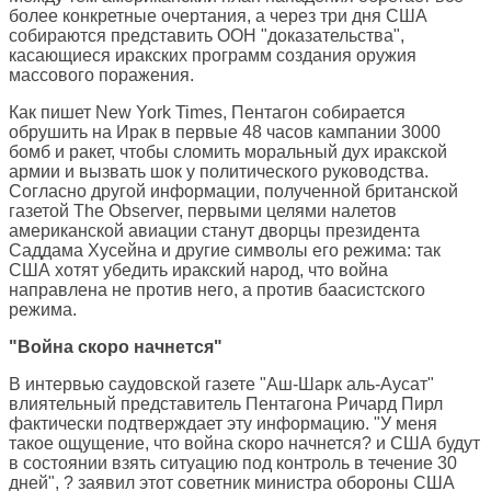
более конкретные очертания, а через три дня США
собираются представить ООН "доказательства",
касающиеся иракских программ создания оружия
массового поражения.
Как пишет New York Times, Пентагон собирается
обрушить на Ирак в первые 48 часов кампании 3000
бомб и ракет, чтобы сломить моральный дух иракской
армии и вызвать шок у политического руководства.
Согласно другой информации, полученной британской
газетой The Observer, первыми целями налетов
американской авиации станут дворцы президента
Саддама Хусейна и другие символы его режима: так
США хотят убедить иракский народ, что война
направлена не против него, а против баасистского
режима.
"Война скоро начнется"
В интервью саудовской газете "Аш-Шарк аль-Аусат"
влиятельный представитель Пентагона Ричард Пирл
фактически подтверждает эту информацию. "У меня
такое ощущение, что война скоро начнется? и США будут
в состоянии взять ситуацию под контроль в течение 30
дней", ? заявил этот советник министра обороны США