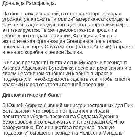
Дональда Рамсфельда.
На фоне этих заявлений, в ответ на которые Багдад
угрожает уничтожить "миллион" американских солдат в
случае высадки воздушного десанта, сторонники мира
активизируются. Тысячи демонстрантов прошли в
субботу по городам Германии, Франции и Кипра, а
экологическая организация Greenpeace попыталась
помешать в порту Саутхемптон (на юге Англии) отправке
военного корабля в регион Залива.
В Каире президент Египта Хосни Мубарак и президент
Алжира Абдельазиз Бутефлика после встречи заявили о
своем негативном отношении к войне в Ираке и
подчеркнули "необходимость сделать все, чтобы спасти
иракский народ от угрозы военной операции".
Дипломатический балет
В Южной Африке бывший министр иностранных дел Пик
Бота заявил, что скоро он отправится в Ирак и
попытается убедить президента Саддама Хусейна
безоговорочно сотрудничать с инспекторами ООН по
разоружению. Его инициатива получила "полную
поддержку" бывшего президента Нельсона Манделы.