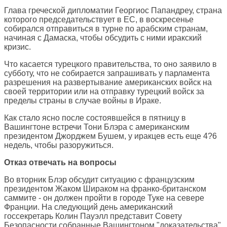
Глава греческой дипломатии Георгиос Папандреу, страна
которого председательствует в ЕС, в воскресенье
собирался отправиться в турне по арабским странам,
начиная с Дамаска, чтобы обсудить с ними иракский
кризис.
Что касается турецкого правительства, то оно заявило в
субботу, что не собирается запрашивать у парламента
разрешения на развертывание американских войск на
своей территории или на отправку турецкий войск за
пределы страны в случае войны в Ираке.
Как стало ясно после состоявшейся в пятницу в
Вашингтоне встречи Тони Блэра с американским
президентом Джорджем Бушем, у иракцев есть еще 4?6
недель, чтобы разоружиться.
Отказ отвечать на вопросы
Во вторник Блэр обсудит ситуацию с французским
президентом Жаком Шираком на франко-британском
саммите - он должен пройти в городе Туке на севере
Франции. На следующий день американский
госсекретарь Колин Пауэлл представит Совету
Безопасности собранные Вашингтоном "доказательства"