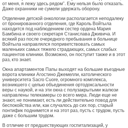
от меня, я лежу здесь рядом". Ему нельзя было отказать.
Даже охранники не сумели удержать оборону.
Отделение детской онкологии располагается неподалеку
от бронированного отделения, где Кароль Войтыла
находится под наблюдением сестер ордена Мария
Бамбина и своего секретаря Станислава Дживича. И
всякий раз после очередного пребывания в больнице
Войтыла направлялся поприветствовать самых
маленьких самых тяжело страдающих, самых слабых
пациентов клиники. Возможно, он поступит также и в этот
раз, кто знает.
Окна апартаментов Папы выходят на большие въездные
ворота клиники Агостино Джемелли, католического
университета Sacro Cuore, огромного комплекса,
возникшего с целью объединения ортодоксальности
веры с наукой, и на эти окна с полузакрытыми жалюзи
направлены телекамеры со всего мира. Люди еще не
знают, не понимают, есть ли действительно повод для
беспокойства или, как случалось до сих пор, старый
понтифик поднимется и на этот раз, пусть с трудом, пусть
даже с большим трудом.
В отличие от предшествующих госпитализаций, у