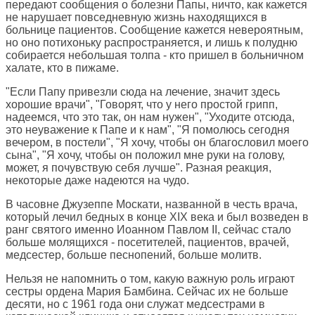
передают сообщения о болезни Папы, ничто, как кажется
не нарушает повседневную жизнь находящихся в
больнице пациентов. Сообщение кажется невероятным,
но оно потихоньку распространяется, и лишь к полудню
собирается небольшая толпа - кто пришел в больничном
халате, кто в пижаме.
"Если Папу привезли сюда на лечение, значит здесь
хорошие врачи", "Говорят, что у него простой грипп,
надеемся, что это так, он нам нужен", "Уходите отсюда,
это неуважение к Папе и к нам", "Я помолюсь сегодня
вечером, в постели", "Я хочу, чтобы он благословил моего
сына", "Я хочу, чтобы он положил мне руки на голову,
может, я почувствую себя лучше". Разная реакция,
некоторые даже надеются на чудо.
В часовне Джузеппе Москати, названной в честь врача,
который лечил бедных в конце XIX века и был возведен в
ранг святого именно Иоанном Павлом II, сейчас стало
больше молящихся - посетителей, пациентов, врачей,
медсестер, больше песнопений, больше молитв.
Нельзя не напомнить о том, какую важную роль играют
сестры ордена Мария Бамбина. Сейчас их не больше
десяти, но с 1961 года они служат медсестрами в