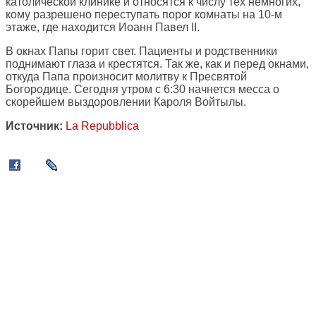
католической клинике и относятся к числу тех немногих,
кому разрешено переступать порог комнаты на 10-м
этаже, где находится Иоанн Павел II.
В окнах Папы горит свет. Пациенты и родственники
поднимают глаза и крестятся. Так же, как и перед окнами,
откуда Папа произносит молитву к Пресвятой
Богородице. Сегодня утром с 6:30 начнется месса о
скорейшем выздоровлении Кароля Войтылы.
Источник:
La Repubblica