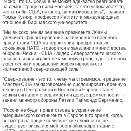
"Ясно, что ЕС больше не может адекватно реагировать
на демонстрацию силы Россией, так что успокаивает то,
что хотя бы США, наконец, активизировались", - заявил
Роман Кузняр, профессор Института международных
отношений Варшавского университета.
"Мы высоко ценим решение президента Обамы
увеличить финансирование расширенного военного
присутствия США на территории прифронтовых
союзников НАТО, - говорится в заявлении министерства
обороны Чехии. - США - лидер Североатлантического
альянса, и они играют незаменимую роль в достаточном
укреплении и повышении эффективности его
коллективной сдерживающей силы".
"Сдерживание - это то, к чему мы стремимся, и решение
властей США заблаговременно дислоцировать военную
технику в Центральной и Восточной Европе станет
четким сигналом о решимости и целеустремленности", -
заявил министр обороны Латвии Раймондс Бергманис.
"Россия не будет приветствовать укрепление
американского контингента в Европе в то время, когда,
несмотря на общие политические сложности, не
существует риска прямой военной конфронтации с