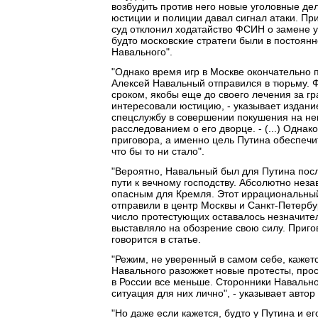
возбудить против него новые уголовные де
юстиции и полиции давал сигнал атаки. Пр
суд отклонил ходатайство ФСИН о замене у
будто московские стратеги были в постоянн
Навального".
"Однако время игр в Москве окончательно 
Алексей Навальный отправился в тюрьму. 
сроком, якобы еще до своего лечения за 
интересовали юстицию, - указывает издани
спецслужбу в совершении покушения на нег
расследованием о его дворце. - (...) Однак
приговора, а именно цель Путина обеспечит
что бы то ни стало".
"Вероятно, Навальный был для Путина по
пути к вечному господству. Абсолютно неза
опасным для Кремля. Этот иррациональный 
отправили в центр Москвы и Санкт-Петербур
число протестующих оставалось незначитель
выставляло на обозрение свою силу. Приго
говорится в статье.
"Режим, не уверенный в самом себе, кажет
Навального разожжет новые протесты, прос
в России все меньше. Сторонники Навально
ситуация для них лично", - указывает автор 
"Но даже если кажется, будто у Путина и е