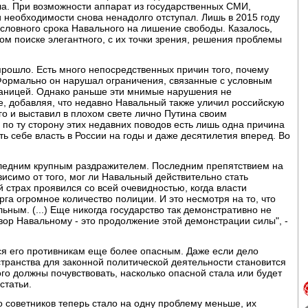
ла. При возможности аппарат из государственных СМИ,
и необходимости снова ненадолго отступал. Лишь в 2015 году
словного срока Навального на лишение свободы. Казалось,
ом поиске элегантного, с их точки зрения, решения проблемы
прошло. Есть много непосредственных причин того, почему
Формально он нарушал ограничения, связанные с условным
границей. Однако раньше эти мнимые нарушения не
е, добавляя, что недавно Навальный также уличил российскую
о и выставил в плохом свете лично Путина своим
о по ту сторону этих недавних поводов есть лишь одна причина
ь себе власть в России на годы и даже десятилетия вперед. Во
следним крупным раздражителем. Последним препятствием на
висимо от того, мог ли Навальный действительно стать
страх проявился со всей очевидностью, когда власти
га огромное количество полиции. И это несмотря на то, что
ным. (...) Еще никогда государство так демонстративно не
вор Навальному - это продолжение этой демонстрации силы", -
ся его противникам еще более опасным. Даже если дело
транства для законной политической деятельности становится
го должны почувствовать, насколько опасной стала или будет
статьи.
го советников теперь стало на одну проблему меньше, их