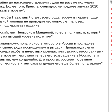
чайно до настоящего времени судьи ни разу не получали
у. Более того, Кремль, очевидно, не позднее августа 2020
жать в тюрьму".
ь, чтобы Навальный стал своего рода героем в тюрьме. Еще
льной колонии не проводил несколько лет человек,
- подчеркивает издание.
российским Нельсоном Манделой, то есть политиком, который
зу на высший уровень политики".
авальному, популярность которого в России в последнее
я своего рода посвящением в рыцари. Пропаганда легко
ионера якобы в нечестных мотивах или связях с иностранными
в тюрьму, чем стало теперь его возвращение в Россию, эти
ьными, чем когда-либо. Для простых россиян тюремное
о честность и тем самым делает его еще более популярным",