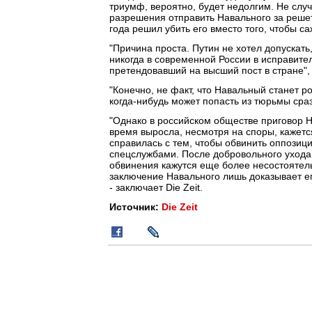
триумф, вероятно, будет недолгим. Не слу
разрешения отправить Навального за решетк
года решил убить его вместо того, чтобы са
"Причина проста. Путин не хотел допускат
никогда в современной России в исправите
претендовавший на высший пост в стране", 
"Конечно, не факт, что Навальный станет 
когда-нибудь может попасть из тюрьмы сра
"Однако в российском обществе приговор Н
время выросла, несмотря на споры, кажетс
справилась с тем, чтобы обвинить оппозиц
спецслужбами. После добровольного ухода 
обвинения кажутся еще более несостоятел
заключение Навального лишь доказывает ег
- заключает Die Zeit.
Источник:
Die Zeit