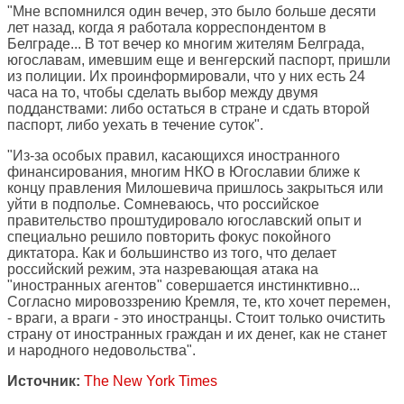
"Мне вспомнился один вечер, это было больше десяти
лет назад, когда я работала корреспондентом в
Белграде... В тот вечер ко многим жителям Белграда,
югославам, имевшим еще и венгерский паспорт, пришли
из полиции. Их проинформировали, что у них есть 24
часа на то, чтобы сделать выбор между двумя
подданствами: либо остаться в стране и сдать второй
паспорт, либо уехать в течение суток".
"Из-за особых правил, касающихся иностранного
финансирования, многим НКО в Югославии ближе к
концу правления Милошевича пришлось закрыться или
уйти в подполье. Сомневаюсь, что российское
правительство проштудировало югославский опыт и
специально решило повторить фокус покойного
диктатора. Как и большинство из того, что делает
российский режим, эта назревающая атака на
"иностранных агентов" совершается инстинктивно...
Согласно мировоззрению Кремля, те, кто хочет перемен,
- враги, а враги - это иностранцы. Стоит только очистить
страну от иностранных граждан и их денег, как не станет
и народного недовольства".
Источник:
The New York Times