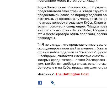
постоянное место в этой организации.
Когда Халворссен обмолвился, что среди ч
представители этой страны "стали стучать 
предоставили слово по порядку ведения з
исключить из протокола ту часть речи, кот
по этому вопросу с участием Кубы, Китая 
успел произнести следующее: "Мадам презид
авторитарных стран - Китая, Кубы, Саудовск
этом месте оратора опять прервали, обви
процедуры.
"...Я не ожидал, что представленные в зале
скоординированная шайка злодеев... Уже 
стран и поблагодарили за "смелость". Дос
Швейцарии, считается смелостью сказать не
которых среди изгоев, - пишет Халворссен.
тем, кто боится свободы слова, есть что ск
Венесуэле и на Кубе, правда внушает страх
Источник:
The Huffington Post