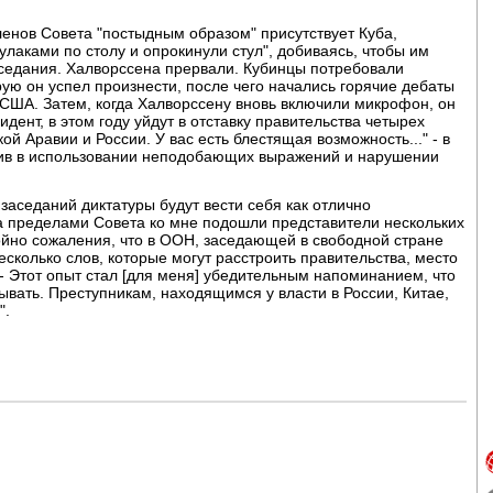
ленов Совета "постыдным образом" присутствует Куба,
кулаками по столу и опрокинули стул", добиваясь, чтобы им
аседания. Халворссена прервали. Кубинцы потребовали
орую он успел произнести, после чего начались горячие дебаты
и США. Затем, когда Халворссену вновь включили микрофон, он
ент, в этом году уйдут в отставку правительства четырех
ой Аравии и России. У вас есть блестящая возможность..." - в
нив в использовании неподобающих выражений и нарушении
 заседаний диктатуры будут вести себя как отлично
за пределами Совета ко мне подошли представители нескольких
тойно сожаления, что в ООН, заседающей в свободной стране
сколько слов, которые могут расстроить правительства, место
 - Этот опыт стал [для меня] убедительным напоминанием, что
рывать. Преступникам, находящимся у власти в России, Китае,
".