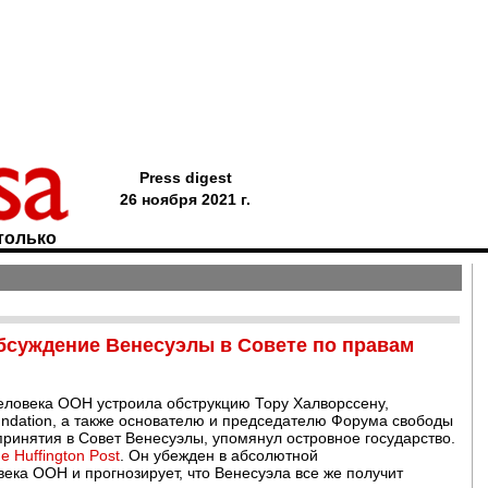
Press digest
26 ноября 2021 г.
только
обсуждение Венесуэлы в Совете по правам
человека ООН устроила обструкцию Тору Халворссену,
undation, а также основателю и председателю Форума свободы
 принятия в Совет Венесуэлы, упомянул островное государство.
e Huffington Post
. Он убежден в абсолютной
ека ООН и прогнозирует, что Венесуэла все же получит