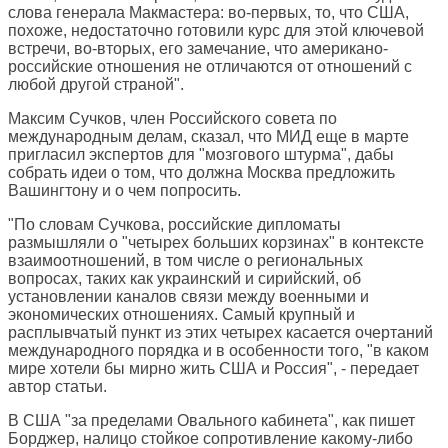
слова генерала Макмастера: во-первых, то, что США,
похоже, недостаточно готовили курс для этой ключевой
встречи, во-вторых, его замечание, что американо-
российские отношения не отличаются от отношений с
любой другой страной".
Максим Сучков, член Российского совета по
международным делам, сказал, что МИД еще в марте
пригласил экспертов для "мозгового штурма", дабы
собрать идеи о том, что должна Москва предложить
Вашингтону и о чем попросить.
"По словам Сучкова, российские дипломаты
размышляли о "четырех больших корзинах" в контексте
взаимоотношений, в том числе о региональных
вопросах, таких как украинский и сирийский, об
установлении каналов связи между военными и
экономических отношениях. Самый крупный и
расплывчатый пункт из этих четырех касается очертаний
международного порядка и в особенности того, "в каком
мире хотели бы мирно жить США и Россия", - передает
автор статьи.
В США "за пределами Овального кабинета", как пишет
Борджер, налицо стойкое сопротивление какому-либо