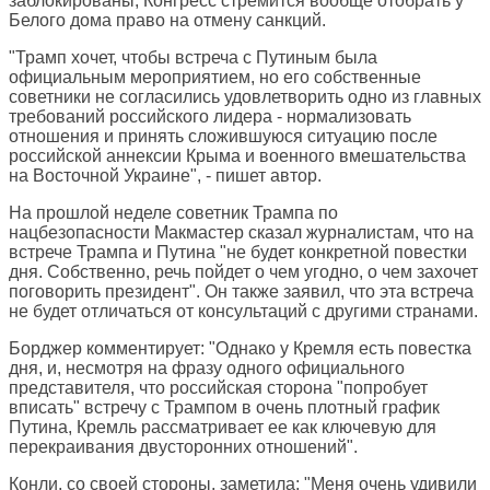
заблокированы, Конгресс стремится вообще отобрать у
Белого дома право на отмену санкций.
"Трамп хочет, чтобы встреча с Путиным была
официальным мероприятием, но его собственные
советники не согласились удовлетворить одно из главных
требований российского лидера - нормализовать
отношения и принять сложившуюся ситуацию после
российской аннексии Крыма и военного вмешательства
на Восточной Украине", - пишет автор.
На прошлой неделе советник Трампа по
нацбезопасности Макмастер сказал журналистам, что на
встрече Трампа и Путина "не будет конкретной повестки
дня. Собственно, речь пойдет о чем угодно, о чем захочет
поговорить президент". Он также заявил, что эта встреча
не будет отличаться от консультаций с другими странами.
Борджер комментирует: "Однако у Кремля есть повестка
дня, и, несмотря на фразу одного официального
представителя, что российская сторона "попробует
вписать" встречу с Трампом в очень плотный график
Путина, Кремль рассматривает ее как ключевую для
перекраивания двусторонних отношений".
Конли, со своей стороны, заметила: "Меня очень удивили