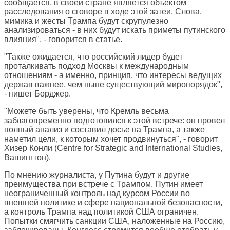
сообщается, в своей стране является объектом
расследования о сговоре в ходе этой затеи. Слова,
мимика и жесты Трампа будут скрупулезно
анализироваться - в них будут искать приметы путинского
влияния", - говорится в статье.
"Также ожидается, что российский лидер будет
проталкивать подход Москвы к международным
отношениям - а именно, принцип, что интересы ведущих
держав важнее, чем ныне существующий миропорядок",
- пишет Борджер.
"Можете быть уверены, что Кремль весьма
заблаговременно подготовился к этой встрече: он провел
полный анализ и составил досье на Трампа, а также
наметил цели, к которым хочет продвинуться", - говорит
Хизер Конли (Centre for Strategic and International Studies,
Вашингтон).
По мнению журналиста, у Путина будут и другие
преимущества при встрече с Трампом. Путин имеет
неограниченный контроль над курсом России во
внешней политике и сфере национальной безопасности,
а контроль Трампа над политикой США ограничен.
Попытки смягчить санкции США, наложенные на Россию,