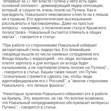
"Впервые за 17 лет власти Путина у него есть один
основной оппонент - доминирующий лидер оппозиции,
который, в сущности, очень похож на Путина. Как и
президента, Навального невозможно отнести ни к левым,
ни к правым. Его идеологические высказывания
расплывчаты и противоречивы. Даже на простые
вопросы - например, о политическом статусе Крымского
полуострова - Навальный пытается отвечать в общих
чертах", - говорится в статье.
"При работе со сторонниками Навальный избирает
авторитарный стиль лидерства. Его ближайшие
товарищи вышли из числа наемных сотрудников его
Фонда борьбы с коррупцией - это люди, которым он
платит зарплату и для которых он всегда будет
начальником, а не партнером (очень похоже на Путина)",
- говорится в статье. Кашин также пишет, что Путин
"сознательно стремится сделать так, чтобы люди
идентифицировали его с Россией", а "многие сторонники
Навального - его личные фанаты".
"Некоторые хулители Навального обвиняют его в работе
на Кремль. Это, вероятно, не так. Но вполне возможно,
что Навальный непреднамеренно обслуживает интересы
Путина", - говорится в статье.