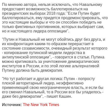
По мнению автора, нельзя исключать, что Навальному
предоставят возможность баллотироваться на
президентских выборах 2018 года: "Если Путин будет
баллотироваться, ему придется продемонстрировать, что
это настоящие выборы и что он способен победить не
только фиктивных противников, которых выбирает сам,
но и настоящего лидера оппозиции".
"Путин и Навальный не могут обойтись друг без друга, и
их конфронтация каким-то образом перерастает в
состояние созависимости, очевидный результат которого
- копирование путинской модели лидерства в
антипутинской оппозиции", - говорится в статье. Путина
можно критиковать за уничтожение демократических
институтов в России, и по этой логике альтернативой
Путину должна быть демократия.
"Но тут работает и другая логика: Путин - попросту
плохой авторитарный лидер, неэффективно
применяющий свою неограниченную власть, и если бы
его сменил Навальный, то в России все бы уладилось -
даже без демократии", - пишет Кашин.
Источник:
The New York Times